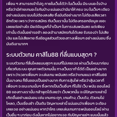
เพื่อน ๆ สามารถเข้าไปดู ภายในเว็บได้ว่า ในเว็บนั้น มีระบบอะไรบ้าง
หรือว่ามีค่ายเกมอะไรกันบ้าง แน่นอนว่ามีมาให้ ครบ จบ ในเว็บๆ เดียว
อย่างแน่นอน แบบไม่ต้องสงสัย ซึ่งมันดีอย่างมาก ไม่ต้องเสียเวลา
อีกด้วย เพราะว่าการสมัคร กับเว็บเรานั้น ไม่ต้องกรอกข้อมูล เยอะ
เลยแต่อย่างใด มีแต่ข้อมูลที่จำเป็นๆ ในการเล่นพนันสด แต่เพียง
เท่านั้น ดังนั้นอย่ารอช้า ลองเข้ามาสมัครกันได้เลย รับรองว่า ไม่เสีย
เงิน และไม่เสียหาย ถึงข้อมูลส่วนตัวของทางเพื่อนๆ อย่างแน่นอน ซึ่ง
มันดีเอามากๆ
ระบบตัวเกม คาสิโน88 ที่ลื่นแบบสุดๆ ?
ระบบตัวเกม ที่ลื่นไหลแบบสุดๆ แบบที่ไม่เคยเจอ ผ่านเว็บไหนมาก่อน
เกี่ยวกับระบบ คุณภาพตัวเกมนั้น ทางเว็บเราทำได้ดี เป็นอย่างมาก
เพราะว่าเวลาเพื่อนๆ จะเล่นเกม พนันสด หรือว่าเกมแนว คาสิโน88
นั้นบางคน ก็ชื่นชอบเป็นอย่างมาก กับการลุ้นไพ่ หรือว่าลุ้นเวลาที่
เพื่อนๆ จะชนะเกมนั้นๆ ซึ่งหากเป็นเว็บอื่นๆ ที่ไม่ใช่ เว็บ พนัน ออนไลน์
88 ของทางเรานั้น กล้าพูดได้เลยว่า เว็บพวกนั้น จะมีปัญหาเหล่านี้
เกิดขึ้นอย่างแน่นอน เช่น เกมกระตุก, เกมค้าง, เว็บเด้ง, ตัวเกมไม่
โหลด, เว็บเชื่องช้า เป็นต้น ปัญหาเหล่านี้ แน่นอนว่าเพื่อนๆ จะต้อง
เคยเจอ อย่างแน่นอน หากว่าใคร เคยเล่นเกมการพนันออนไลน์ ผ่าน
เว็บอื่น ๆ มาก่อน ดังนั้นหากไม่อยากเจอ กับปัญหาแย่ๆ แบบนั้นแล้ว