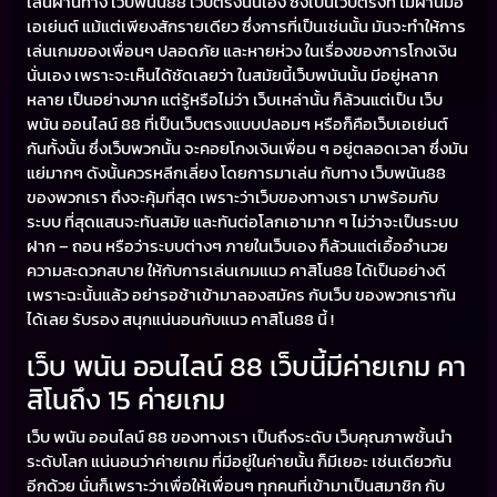
เล่นผ่านทาง เว็บพนัน88 เว็บตรงนั่นเอง ซึ่งเป็นเว็บตรงที่ ไม่ผ่านมือ
เอเย่นต์ แม้แต่เพียงสักรายเดียว ซึ่งการที่เป็นเช่นนั้น มันจะทำให้การ
เล่นเกมของเพื่อนๆ ปลอดภัย และหายห่วง ในเรื่องของการโกงเงิน
นั่นเอง เพราะจะเห็นได้ชัดเลยว่า ในสมัยนี้เว็บพนันนั้น มีอยู่หลาก
หลาย เป็นอย่างมาก แต่รู้หรือไม่ว่า เว็บเหล่านั้น ก็ล้วนแต่เป็น เว็บ
พนัน ออนไลน์ 88 ที่เป็นเว็บตรงแบบปลอมๆ หรือก็คือเว็บเอเย่นต์
กันทั้งนั้น ซึ่งเว็บพวกนั้น จะคอยโกงเงินเพื่อน ๆ อยู่ตลอดเวลา ซึ่งมัน
แย่มากๆ ดังนั้นควรหลีกเลี่ยง โดยการมาเล่น กับทาง เว็บพนัน88
ของพวกเรา ถึงจะคุ้มที่สุด เพราะว่าเว็บของทางเรา มาพร้อมกับ
ระบบ ที่สุดแสนจะทันสมัย และทันต่อโลกเอามาก ๆ ไม่ว่าจะเป็นระบบ
ฝาก – ถอน หรือว่าระบบต่างๆ ภายในเว็บเอง ก็ล้วนแต่เอื้ออำนวย
ความสะดวกสบาย ให้กับการเล่นเกมแนว คาสิโน88 ได้เป็นอย่างดี
เพราะฉะนั้นแล้ว อย่ารอช้าเข้ามาลองสมัคร กับเว็บ ของพวกเรากัน
ได้เลย รับรอง สนุกแน่นอนกับแนว คาสิโน88 นี้ !
เว็บ พนัน ออนไลน์ 88 เว็บนี้มีค่ายเกม คา
สิโนถึง 15 ค่ายเกม
เว็บ พนัน ออนไลน์ 88 ของทางเรา เป็นถึงระดับ เว็บคุณภาพชั้นนำ
ระดับโลก แน่นอนว่าค่ายเกม ที่มีอยู่ในค่ายนั้น ก็มีเยอะ เช่นเดียวกัน
อีกด้วย นั่นก็เพราะว่าเพื่อให้เพื่อนๆ ทุกคนที่เข้ามาเป็นสมาชิก กับ