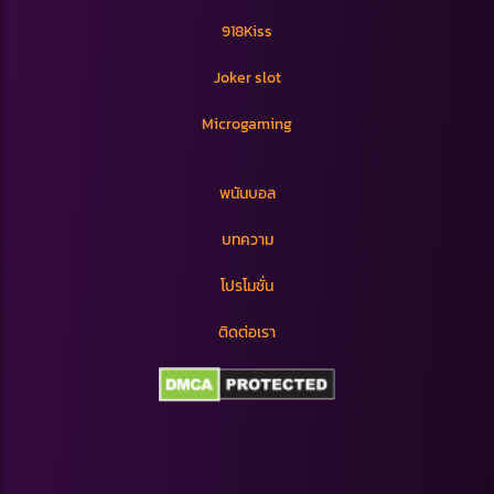
918Kiss
Joker slot
Microgaming
พนันบอล
บทความ
โปรโมชั่น
ติดต่อเรา