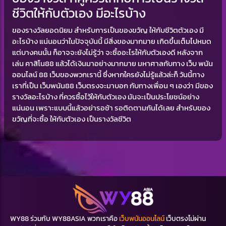
ชีวิตให้กับตัวเอง มีอะไรบ้าง
ของรางวัลยอดนิยม สำหรับการเป็นของขวัญ ให้กับชีวิตตัวเอง มี
อะไรบ้าง แน่นอนว่าในปัจจุบันนี้ มีสิ่งของมากมาย เกิดขึ้นเต็มไปหมด
แต่บางคนนั้น ก็อาจจะยังไม่รู้ว่า จะซื้ออะไรให้กับตัวเองดี หลังจาก
เล่น คาสิโน88 แล้วได้เงินมาอย่างมากมาย มหาศาลกับทาง เว็บ พนัน
ออนไลน์ 88 เว็บของพวกเรานี้ ซึ่งหากใครยังไม่รู้แล้วล่ะก็ วันนี้ทาง
เราที่เป็น เว็บพนัน88 เว็บตรงจะมาบอก กับทางเพื่อน ๆ เองว่า มีของ
รางวัลอะไรบ้าง ที่ควรซื้อไว้ให้กับตัวเอง มันจะเป็นประโยชน์อย่าง
แน่นอน เพราะแบบนี้แล้วอย่ารอช้า รอติดตามกันได้เลย สำหรับของ
ขวัญที่จะซื้อ ให้กับตัวเอง เป็นรางวัลชีวิต
WY88 ร่วมกับ WY88ASIA พวกเราคือ
เว็บพนันออนไลน์
เว็บตรงไม่ผ่าน