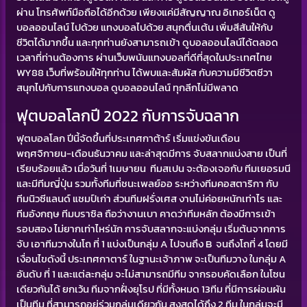
ผ่าน โทรศัพท์มือถือได้อีกด้วย เพียงแค่มีสัญญาณ อิเทอร์เน็ต ดู
บอลออนไลน์ ไปด้วย แทงบอลไปด้วย สนุกตื่นเต้น เพิ่มสีสันให้กับ
ชีวิตได้มากขึ้น และทุกท่านยังสามารถเข้า ดูบอลออนไลน์ได้ตลอด
เวลาที่ท่านต้องการ ผ่านเว็บพนันแทงบอลที่ดีที่สุดในประเทศไทย
WY88 เว็บที่พร้อมให้ทุกท่าน ได้พบและสัมผัส กับความมีชีวิตชีวา
สนุกไปกับการแทงบอล ดูบอลออนไลน์ ทุกลีกไม่มีพลาด
ฟุตบอลโลกปี 2022 กับการจับฉลาก
ฟุตบอลโลก ปีนี้จัดขึ้นที่ประเทศกาต้าร์ เริ่มแข่งขันเดือน
พฤศจิกายน-เดือนธันวาคม และล่าสุดมีการ จับสลากแบ่งสาย เป็นที่
เรียบร้อยแล้ว เมื่อวันที่ 1เมษายน ทีมสเปน จะต้องเจอกับ ทีมเยอรมนี
และมีทีมญี่ปุ่น รวมทั้งทีมที่ชนะเพลย์ออ ระหว่างทีมคอสตาริกา กับ
ทีมนิวซีแลนด์ แชมป์เก่า ส่วนทีมฝรั่งเศส งานไม่ค่อยหนักเท่าไร และ
ทีมอังกฤษ ทีมบราซิล ถือว่างานเบา คาดว่าทีมหลัก ต้องมีการเข้า
รอบสอง ไม่ยากเท่าไหร่นัก การจับสลากจะแบ่งกลุ่ม เริ่มต้นจากการ
จับ เอาทีมวางในโถ ที่ 1 แบ่งเป็นกลุ่ม A ไปจนถึง B จนถึงโถที่ 4 โดยมี
เงื่อนไขดังนี้ ประเทศกาตาร์ ในฐานะเจ้าภาพ จะเป็นทีมวาง ในกลุ่ม A
อันดับ ที่ 1 และแต่ละกลุ่ม จะไม่สามารถมีทีม จากรอบคัดเลือก ในโซน
เดียวกันได้ ยกเว้น ทีมจากฝั่งยุโรป ที่มีทั้งหมด 13ทีม ที่มีการผ่อนผัน
เป็นทีม ที่สามารถอยู่ร่วมกลุ่มเดียวกัน สูงสุดได้ถึง 2 ทีม ในกลุ่มจะมี