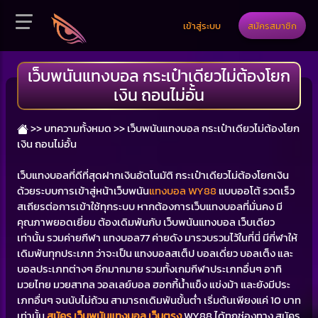
เข้าสู่ระบบ
สมัครสมาชิก
เว็บพนันแทงบอล กระเป๋าเดียวไม่ต้องโยก
เงิน ถอนไม่อั้น
>>
บทความทั้งหมด >>
เว็บพนันแทงบอล กระเป๋าเดียวไม่ต้องโยก
เงิน ถอนไม่อั้น
เว็บแทงบอลที่ดีที่สุดฝากเงินอัตโนมัติ กระเป๋าเดียวไม่ต้องโยกเงิน
ด้วยระบบการเข้าสู่หน้าเว็บพนัน
แทงบอล
WY88
แบบออโต้ รวดเร็ว
สเถียรต่อการเข้าใช้ทุกระบบ หากต้องการเว็บแทงบอลที่มั่นคง มี
คุณภาพยอดเยี่ยม ต้องเดิมพันกับ เว็บพนันแทงบอล เว็บเดียว
เท่านั้น รวมค่ายกีฬา แทงบอล77 ค่ายดัง มารวบรวมไว้ในที่นี่ มีกี่ฬาให้
เดิมพันทุกประเภท ว่าจะเป็น แทงบอลสเต็ป บอลเดี่ยว บอลเต็ง และ
บอลประเภทต่างๆ อีกมากมาย รวมทั้งเกมกีฬาประเภทอื่นๆ อาทิ
มวยไทย มวยสากล วอลเลย์บอล ฮอกกี้น้ำแข็ง แข่งม้า และยังมีประ
เภทอื่นๆ จนนับไม่ถ้วน สามารถเดิมพันขั้นต่ำ เริ่มต้นเพียงแค่ 10 บาท
เท่านั้น
สมัคร เว็บพนันแทงบอล เว็บตรง
WY88 ได้ทุกช่องทาง สมัคร