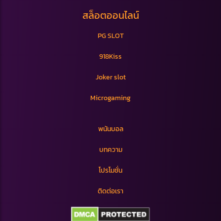
สล็อตออนไลน์
PG SLOT
918Kiss
Joker slot
Microgaming
พนันบอล
บทความ
โปรโมชั่น
ติดต่อเรา