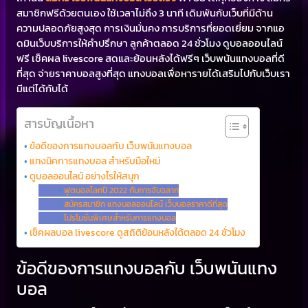
สมาชิกฟรีด้วยตนเอง ใช้เวลาไม่ถึง 3 นาที เดิมพันกับเว็บที่มีด้าน
ความปลอดภัยสูงสุด การเงินมั่นคง การบริการที่ยอดเยี่ยม จากแอ
ดมินเว็บบริการให้คำปรึกษา ลูกค้าตลอด 24 ชั่วโมง ดูบอลออนไลน์
ฟรี เช็คผล livescore สดและย้อนหลังได้ฟรีๆ เว็บพนันแทงบอลที่ดี
ที่สุด จ่ายราคาบอลสูงที่สุด แทงบอลเพื่อหารายได้เสริมไปกับเว็บเรา
มีแต่ได้กับได้
สารบัญเนื้อหา
ข้อดีของการแทงบอลกับ เว็บพนันแทงบอล
แทงนิคการแทงบอล สำหรับมือใหม่
ดูบอลออนไลน์ อย่างไรให้สนุก
ฟุตบอลโลกปี 2022 กับการจับฉลาก
สมัครสมาชิก แทงบอลออนไลน์ เว็บบอลราคาดีที่สุด
โปรโมชั่นพิเศษสำหรับการแทงบอล
เช็คผลบอล livescore ดูสถิติย้อนหลังได้ตลอด 24 ชั่วโมง
ข้อดีของการแทงบอลกับ เว็บพนันแทง
บอล