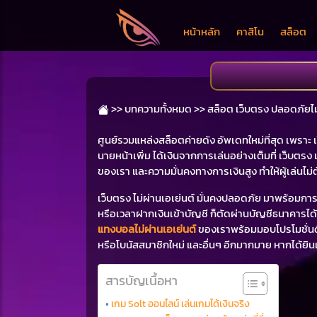
หน้าหลัก
คาสิโน
สล็อต
>>
บทความทั้งหมด >>
สล็อต เว็บตรง ปลอดภัยไม่
ศูนย์รวมแหล่งสล็อตค่ายดัง อัพเดทใหม่ที่สุด เพราะ เ
นายหน้าเพิ่ม ได้เงินจากการเล่นอย่างเต็มที่ เว็บตรง 
ของเรา และความมั่นคงทางการเงินสูง ทำให้ผู้เล่นไม่ต
เว็บตรง ไม่ผ่านเอเย่นต์ มั่นคงปลอดภัย มาพร้อมการ
หรือเวลาฝากเงินเข้าบัญชี ก็ตัดผ่านบัญชีธนาคารได้
แทงบอลไม่ผ่านเอเย่นต์
ของเราพร้อมมอบโปรโมชั่นดีๆ
หรือโบนัสสมาชิกใหม่ และอื่นๆ อีกมากมาย หากได้ยินแ
สารบัญเนื้อหา
เกม Solt ออนไลน์ เล่นเกมได้เงินจริง