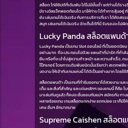
สล็อต ไก่อียิปต์ที่เดิมพัน ได้ไม่มีขั้นต่ำ แต่ท่านได
มีรางวัลแจ็คพอตก้อนโต มาให้ท่าน ได้ทำการลุ้นอย
ยัง เล่นเกมได้เงินจริง กับการบริการที่เรา ได้คัด
สนุก เล่นเกมได้เงินจริง จัดเต็มได้ที่นี่ รับรองจะไม่ผ
Lucky Panda สล็อตแพนด้
Lucky Panda เป็นเกม Slot ออนไลน์ ที่เป็นยอดนิยม ที
อย่างมาก ที่จะประกอบไปด้วย แพนด้าที่น่ารัก ที่กำลังก
ยืน หรือที่จะนำไปสู่ความก้าวหน้า และความสำเร็จ, กบส
โป๊กเกอร์ โดยการเดิมพันชนิดนั้นเรียกว่า สเตทฟลัช 
งดงาม ให้เข้ากับเกมแห่งนี้ ได้ดีเป็นอย่างมาก โดยใช
สล็อตแพนด้า เป็นเกมที่ทำธีมออกมาได้สวยงาม และน่าร
เต็ม และสิ่งที่สำคัญ และเด่นหลักๆ ของเกมนี้ ก็คือ 
มาเล่นกันดูแล้ว ก็คงจะชื่นชอบกันแน่ๆ สมัครกับ ทา
หลายร้อยเกม เกมสล็อตแตกง่าย แตกบ่อย เราก็มีให้ท
เศษ อื่นๆ อีกมากมาย
Supreme Caishen สล็อตแ