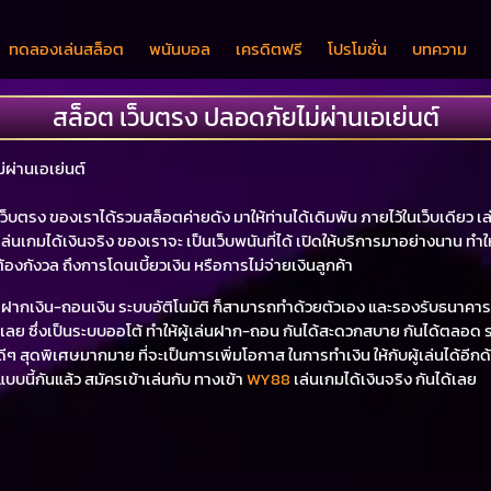
ทดลองเล่นสล็อต
พนันบอล
เครดิตฟรี
โปรโมชั่น
บทความ
สล็อต เว็บตรง ปลอดภัยไม่ผ่านเอเย่นต์
ผ่านเอเย่นต์
ว็บตรง ของเราได้รวมสล็อตค่ายดัง มาให้ท่านได้เดิมพัน ภายไว้ในเว็บเดียว เล่
เล่นเกมได้เงินจริง ของเราจะ เป็นเว็บพนันที่ได้ เปิดให้บริการมาอย่างนาน ทำใ
้องกังวล ถึงการโดนเบี้ยวเงิน หรือการไม่จ่ายเงินลูกค้า
ฝากเงิน-ถอนเงิน ระบบอัติโนมัติ ก็สามารถทำด้วยตัวเอง และรองรับธนาคารดัง
เลย ซึ่งเป็นระบบออโต้ ทำให้ผู้เล่นฝาก-ถอน กันได้สะดวกสบาย กันได้ตลอด ร
 สุดพิเศษมากมาย ที่จะเป็นการเพิ่มโอกาส ในการทำเงิน ให้กับผู้เล่นได้อีกด
บบนี้กันแล้ว สมัครเข้าเล่นกับ ทางเข้า
WY88
เล่นเกมได้เงินจริง กันได้เลย