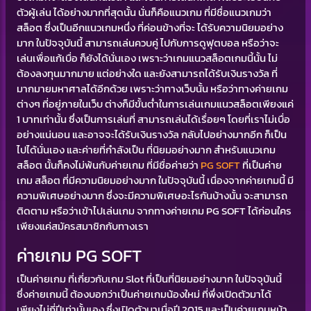
ตัวผู้เล่น ได้อย่างมากที่สุดนั้น นั่นก็คือแนวเกม ที่มีชื่อแนวเกมว่า
สล็อต ซึ่งเป็นอีกแนวเกมหนึ่ง ที่ค่อนข้างที่จะ ได้รับความนิยมอย่าง
มาก ในปัจจุบันนี้ สามารถเล่นควบคู่ ไปกับการดูฟุตบอล หรือว่าจะ
เล่นเพื่อแก้เบื่อ ก็ยังได้นั่นเอง เพราะว่าเกมแนวสล็อตเกมนี้นั้น ไม่
ต้องลงทุนมากมาย แต่อย่างใด และยังสามารถได้รับเงินรางวัล ที่
มากมายมหาศาลได้อีกด้วย เพราะว่าทางเว็บนั้น หรือว่าทางค่ายเกม
ต่างๆ ที่อยู่ภายในเว็บ ต่างก็มีขั้นต่ำในการเล่นเกมแนวสล็อตเพียงแค่
1 บาทเท่านั้น ซึ่งเป็นการเล่นที่ สามารถเล่นได้เรื่อยๆ โดยที่เราไม่เบื่อ
อย่างแน่นอน และอาจจะได้รับเงินรางวัล กลับไปอย่างมากอีก ก็เป็น
ไปได้นั่นเอง และค่ายที่กำลังเป็น ที่นิยมอย่างมาก สำหรับแนวเกม
สล็อต นั้นก็คงไม่พ้นกับค่ายเกม ที่มีชื่อค่ายว่า
PG SOFT
ที่เป็นค่าย
เกม สล็อต ที่มีความนิยมอย่างมาก ในปัจจุบันนี้ เนื่องจากค่ายเกมนี้ มี
ความพิเศษอย่างมาก ซึ่งจะมีความพิเศษอะไรกันบ้างนั้น จะสามารถ
ติดตาม หรือว่าเข้าไปเล่นเกม จากทางค่ายเกม PG SOFT ได้ก่อนใคร
เพียงแค่สมัครสมาชิกกับทางเรา
ค่ายเกม PG SOFT
เป็นค่ายเกม ที่เกี่ยวกับเกม Slot ที่เป็นที่นิยมอย่างมาก ในปัจจุบันนี้
ซึ่งค่ายเกมนี้ ต้องบอกว่าเป็นค่ายเกมน้องใหม่ ที่พึ่งเปิดตัวมาได้
เพียงไม่กี่ปีเท่านั้นเอง ซึ่งเปิดตัวมาเมื่อปี 2015 และเป็นค่ายเกมหน้า