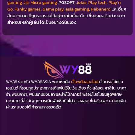
gaming
,
Jili
,
Micro gaming
, PGSOFT,
Joker
,
Play tech
,
Play’n
Go
,
Funky games
,
Game play
,
asia gaming
,
Habanero
และอื่นๆ
อีกมากมาย ที่ถูกรวบรวมไว้อยู่ภายในเว็บเดียว ซึ่งส่งผลดีอย่างมาก
สำหรับเหล่าผู้เล่น ได้เป็นอย่างดีนั่นเอง
WY88 ร่วมกับ WY88ASIA พวกเราคือ
เว็บพนันออนไลน์
เว็บตรงไม่ผ่าน
เอเย่นต์ ที่รวมทุกประเภทการเดิมพันไว้ในเว็บเดียว ทั้ง สล็อต, คาสิโน, บาคา
ร่า, พนันกีฬา, พนันเกมยิงปลา และไพ่โป๊กเกอร์ พร้อมโปรโมชั่นสุดพิเศษ
มากมาย ที่สำคัญทุกการเดิมพันเชื่อถือได้ ตรวจสอบได้จริง ฝาก-ถอนเงิน
ผ่านระบบออโต้ ทำรายการรวดเร็ว