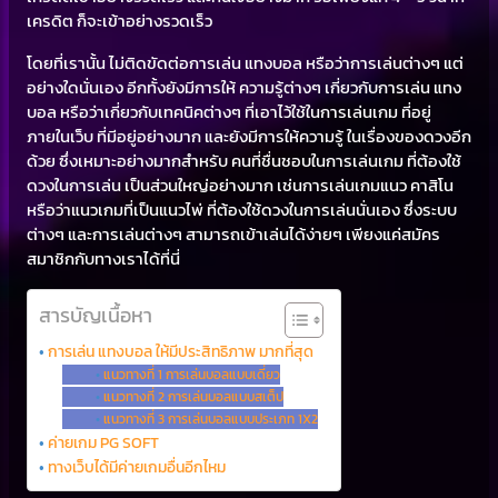
เครดิต ก็จะเข้าอย่างรวดเร็ว
โดยที่เรานั้น ไม่ติดขัดต่อการเล่น แทงบอล หรือว่าการเล่นต่างๆ แต่
อย่างใดนั่นเอง อีกทั้งยังมีการให้ ความรู้ต่างๆ เกี่ยวกับการเล่น แทง
บอล หรือว่าเกี่ยวกับเทคนิคต่างๆ ที่เอาไว้ใช้ในการเล่นเกม ที่อยู่
ภายในเว็บ ที่มีอยู่อย่างมาก และยังมีการให้ความรู้ ในเรื่องของดวงอีก
ด้วย ซึ่งเหมาะอย่างมากสำหรับ คนที่ชื่นชอบในการเล่นเกม ที่ต้องใช้
ดวงในการเล่น เป็นส่วนใหญ่อย่างมาก เช่นการเล่นเกมแนว คาสิโน
หรือว่าแนวเกมที่เป็นแนวไพ่ ที่ต้องใช้ดวงในการเล่นนั่นเอง ซึ่งระบบ
ต่างๆ และการเล่นต่างๆ สามารถเข้าเล่นได้ง่ายๆ เพียงแค่สมัคร
สมาชิกกับทางเราได้ที่นี่
สารบัญเนื้อหา
การเล่น แทงบอล ให้มีประสิทธิภาพ มากที่สุด
แนวทางที่ 1 การเล่นบอลแบบเดี่ยว
แนวทางที่ 2 การเล่นบอลแบบสเต็ป
แนวทางที่ 3 การเล่นบอลแบบประเภท 1X2
ค่ายเกม PG SOFT
ทางเว็บได้มีค่ายเกมอื่นอีกไหม