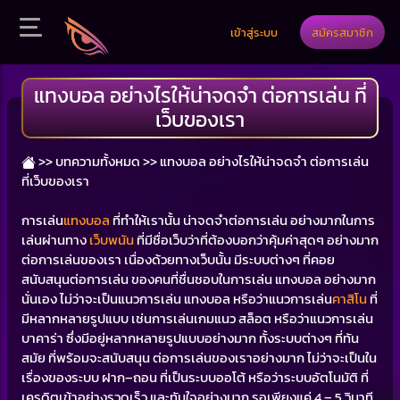
เข้าสู่ระบบ
สมัครสมาชิก
แทงบอล อย่างไรให้น่าจดจำ ต่อการเล่น ที่
เว็บของเรา
>>
บทความทั้งหมด >>
แทงบอล อย่างไรให้น่าจดจำ ต่อการเล่น
ที่เว็บของเรา
การเล่น
แทงบอล
ที่ทำให้เรานั้น น่าจดจำต่อการเล่น อย่างมากในการ
เล่นผ่านทาง
เว็บพนัน
ที่มีชื่อเว็บว่าที่ต้องบอกว่าคุ้มค่าสุดๆ อย่างมาก
ต่อการเล่นของเรา เนื่องด้วยทางเว็บนั้น มีระบบต่างๆ ที่คอย
สนับสนุนต่อการเล่น ของคนที่ชื่นชอบในการเล่น แทงบอล อย่างมาก
นั่นเอง ไม่ว่าจะเป็นแนวการเล่น แทงบอล หรือว่าแนวการเล่น
คาสิโน
ที่
มีหลากหลายรูปแบบ เช่นการเล่นเกมแนว สล็อต หรือว่าแนวการเล่น
บาคาร่า ซึ่งมีอยู่หลากหลายรูปแบบอย่างมาก ทั้งระบบต่างๆ ที่ทัน
สมัย ที่พร้อมจะสนับสนุน ต่อการเล่นของเราอย่างมาก ไม่ว่าจะเป็นใน
เรื่องของระบบ ฝาก–ถอน ที่เป็นระบบออโต้ หรือว่าระบบอัตโนมัติ ที่
เครดิตเข้าอย่างรวดเร็ว และทันใจอย่างมาก รอเพียงแค่ 4 – 5 วินาที