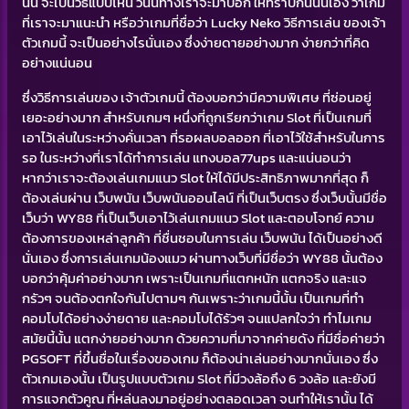
นั้น จะเป็นวิธีแบบไหน วันนี้ทางเราจะมาบอก ให้ทราบกันนั่นเอง ว่าเกม
ที่เราจะมาแนะนำ หรือว่าเกมที่ชื่อว่า Lucky Neko วิธีการเล่น ของเจ้า
ตัวเกมนี้ จะเป็นอย่างไรนั่นเอง ซึ่งง่ายดายอย่างมาก ง่ายกว่าที่คิด
อย่างแน่นอน
ซึ่งวิธีการเล่นของ เจ้าตัวเกมนี้ ต้องบอกว่ามีความพิเศษ ที่ซ่อนอยู่
เยอะอย่างมาก สำหรับเกมๆ หนึ่งที่ถูกเรียกว่าเกม Slot ที่เป็นเกมที่
เอาไว้เล่นในระหว่างคั่นเวลา ที่รอผลบอลออก ที่เอาไว้ใช้สำหรับในการ
รอ ในระหว่างที่เราได้ทำการเล่น แทงบอล77ups และแน่นอนว่า
หากว่าเราจะต้องเล่นเกมแนว Slot ให้ได้มีประสิทธิภาพมากที่สุด ก็
ต้องเล่นผ่าน เว็บพนัน เว็บพนันออนไลน์ ที่เป็นเว็บตรง ซึ่งเว็บนั้นมีชื่อ
เว็บว่า WY88 ที่เป็นเว็บเอาไว้เล่นเกมแนว Slot และตอบโจทย์ ความ
ต้องการของเหล่าลูกค้า ที่ชื่นชอบในการเล่น เว็บพนัน ได้เป็นอย่างดี
นั่นเอง ซึ่งการเล่นเกมน้องแมว ผ่านทางเว็บที่มีชื่อว่า WY88 นั้นต้อง
บอกว่าคุ้มค่าอย่างมาก เพราะเป็นเกมที่แตกหนัก แตกจริง และแจ
กรัวๆ จนต้องตกใจกันไปตามๆ กันเพราะว่าเกมนี้นั้น เป็นเกมที่ทำ
คอมโบได้อย่างง่ายดาย และคอมโบได้รัวๆ จนแปลกใจว่า ทำไมเกม
สมัยนี้นั้น แตกง่ายอย่างมาก ด้วยความที่มาจากค่ายดัง ที่มีชื่อค่ายว่า
PGSOFT ที่ขึ้นชื่อในเรื่องของเกม ก็ต้องน่าเล่นอย่างมากนั่นเอง ซึ่ง
ตัวเกมเองนั้น เป็นรูปแบบตัวเกม Slot ที่มีวงล้อถึง 6 วงล้อ และยังมี
การแจกตัวคูณ ที่หล่นลงมาอยู่อย่างตลอดเวลา จนทำให้เรานั้น ได้