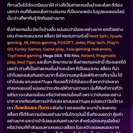
ที่ทางเว็บได้จัดเตรียมมาให้ ต่างก็เป็นค่ายเกมชั้นนำของโลก ที่ต้อง
บอกว่า คนที่ชื่นชอบในการเล่นเกม ที่เป็นเกมพนัน ในรูปแบบออนไลน์
นั้น ต่างก็พากันรู้จักกันอย่างมาก
ซึ่งค่ายเกมนั้น มีอะไรบ้างนั้น แน่นอนว่ามีเยอะอย่างมาก ยกตัวอย่าง
เช่น ค่ายเกมแนวเกม สล็อต มีค่ายเกมตามดังนี้
Next Spin
,
Spade
gaming
,
Jili
,
Micro gaming
,
PGSOFT
,
Joker
,
Play tech
,
Play’n
GO
,
Funky Games
,
Game play
,
Asia gaming
,
Habanero
,
TopTrend gaming
, Mega 888, 918 Kiss,
Netent
,
Pragmatic
play
,
Red Tiger
, และอื่นๆ อีกมากมาย ซึ่งค่ายเกมเหล่านี้ ต้องบอกได้
เลยว่า ต่างก็เป็นค่ายเกมชั้นนำของโลก ที่เป็นแนวเกม สล็อต ที่น่า
เข้าไปลองเล่นกันอย่างมาก ซึ่งมีความสนุกไม่แพ้กับการที่เรานั้น ได้
เข้าไปเล่น แทงบอล77ups กันเลยก็ว่าได้นั่นเอง ซึ่งหากว่ามีหลาก
ค่ายเกมแบบนี้ แน่นอนว่าจะต้องมีคำถามตามมา นั่นก็คือคำถามที่ว่า
แล้วเราจะเล่นเกมไหน หรือว่าค่ายเกมไหนดี เพราะว่ามันเยอะอย่าง
มาก หากเทียบกับการเข้าไปเล่น แทงบอล77ups แน่นอนว่าวันนี้ทาง
เรา
เว็บพนันบอล เว็บตรง
อันดับ 1 ของเอเชีย จะมานำเสนอเกม
สล็อต ที่ได้รับความนิยมอย่างมากในปัจจุบันนี้ ซึ่งต้องบอกว่า คุ้มค่า
อย่างมาก และน่าเข้าไปลองเล่นอย่างมาก สำหรับนักลงทุนมือใหม่
หรือว่าคนที่กำลังมองหาเกมแนว สล็อต ในระหว่างรอผลบอลจาก