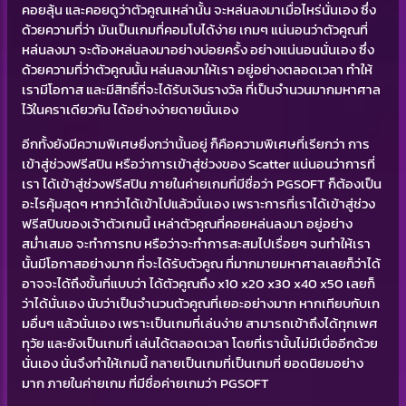
คอยลุ้น และคอยดูว่าตัวคูณเหล่านั้น จะหล่นลงมาเมื่อไหร่นั่นเอง ซึ่ง
ด้วยความที่ว่า มันเป็นเกมที่คอมโบได้ง่าย เกมๆ แน่นอนว่าตัวคูณที่
หล่นลงมา จะต้องหล่นลงมาอย่างบ่อยครั้ง อย่างแน่นอนนั่นเอง ซึ่ง
ด้วยความที่ว่าตัวคูณนั้น หล่นลงมาให้เรา อยู่อย่างตลอดเวลา ทำให้
เรามีโอกาส และมีสิทธิ์ที่จะได้รับเงินรางวัล ที่เป็นจำนวนมากมหาศาล
ไว้ในคราเดียวกัน ได้อย่างง่ายดายนั่นเอง
อีกทั้งยังมีความพิเศษยิ่งกว่านั้นอยู่ ก็คือความพิเศษที่เรียกว่า การ
เข้าสู่ช่วงฟรีสปิน หรือว่าการเข้าสู่ช่วงของ Scatter แน่นอนว่าการที่
เรา ได้เข้าสู่ช่วงฟรีสปิน ภายในค่ายเกมที่มีชื่อว่า PGSOFT ก็ต้องเป็น
อะไรคุ้มสุดๆ หากว่าได้เข้าไปแล้วนั่นเอง เพราะการที่เราได้เข้าสู่ช่วง
ฟรีสปินของเจ้าตัวเกมนี้ เหล่าตัวคูณที่คอยหล่นลงมา อยู่อย่าง
สม่ำเสมอ จะทำการทบ หรือว่าจะทำการสะสมไปเรื่อยๆ จนทำให้เรา
นั้นมีโอกาสอย่างมาก ที่จะได้รับตัวคูณ ที่มากมายมหาศาลเลยก็ว่าได้
อาจจะได้ถึงขั้นที่แบบว่า ได้ตัวคูณถึง x10 x20 x30 x40 x50 เลยก็
ว่าได้นั่นเอง นับว่าเป็นจำนวนตัวคูณที่เยอะอย่างมาก หากเทียบกับเก
มอื่นๆ แล้วนั่นเอง เพราะเป็นเกมที่เล่นง่าย สามารถเข้าถึงได้ทุกเพศ
ทุวัย และยังเป็นเกมที่ เล่นได้ตลอดเวลา โดยที่เรานั้นไม่มีเบื่ออีกด้วย
นั่นเอง นั่นจึงทำให้เกมนี้ กลายเป็นเกมที่เป็นเกมที่ ยอดนิยมอย่าง
มาก ภายในค่ายเกม ที่มีชื่อค่ายเกมว่า PGSOFT