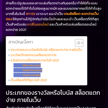
ค่ายก็จะมีรูปแบบของการเล่นที่แตกต่างกันออกไป ทำให้มีทั้ง แบบ
แตกง่ายแต่ได้กำไรไม่ค่อยสูงมากนัก และแบบแตกยากแต่ได้กำไรสูง
มากซึ่งในวันนี้
WY88
เราจะมา แนะนำเว็บ
เกมส์สล็อต แตกง่ายเว็บ
ตรง
ให้ทุกท่านได้รู้จักกันว่ามีอะไรบ้างและแนะนำ เว็บสล็อตที่ดีที่สุด
เว็บสำหรับเล่น
คาสิโนออนไลน์
และเว็บสำหรับเล่นสล็อตออนไลน์
แตกง่าย 2021
สารบัญเนื้อหา
ประเภทของรางวัลหรือโบนัส สล็อตแตกง่าย ภายในเว็บ
รางวัลแจ็กพอตเกมสล็อตแตกง่าย
3 อันดับเกมสล็อตแตกง่าย ในปี 2021
Wild west gold
Sweet bonanza
Crazy monkey
เว็บสล็อตที่ดีที่สุด ในปี 2021
ประเภทของรางวัลหรือโบนัส สล็อตแตก
ง่าย ภายในเว็บ
สำหรับเงินรางวัลเว็บสล็อตที่ดีที่สุดนั้นจะแบ่งออกเป็น 2 ประเภท