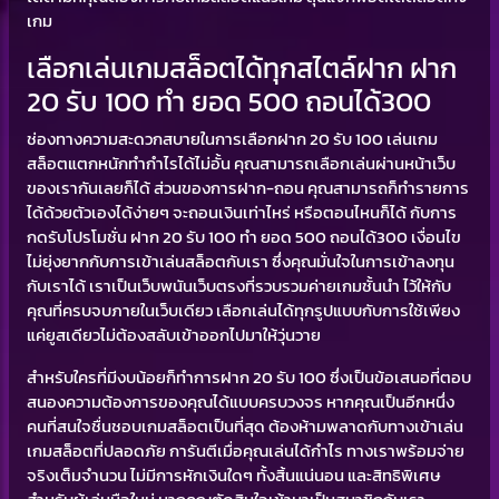
เกม
เลือกเล่นเกมสล็อตได้ทุกสไตล์ฝาก ฝาก
20 รับ 100 ทํา ยอด 500 ถอนได้300
ช่องทางความสะดวกสบายในการเลือกฝาก 20 รับ 100 เล่นเกม
สล็อตแตกหนักทำกำไรได้ไม่อั้น คุณสามารถเลือกเล่นผ่านหน้าเว็บ
ของเรากันเลยก็ได้ ส่วนของการฝาก-ถอน คุณสามารถก็ทำรายการ
ได้ด้วยตัวเองได้ง่ายๆ จะถอนเงินเท่าไหร่ หรือตอนไหนก็ได้ กับการ
กดรับโปรโมชั่น ฝาก 20 รับ 100 ทํา ยอด 500 ถอนได้300 เงื่อนไข
ไม่ยุ่งยากกับการเข้าเล่นสล็อตกับเรา ซึ่งคุณมั่นใจในการเข้าลงทุน
กับเราได้ เราเป็นเว็บพนันเว็บตรงที่รวบรวมค่ายเกมชั้นนำ ไว้ให้กับ
คุณที่ครบจบภายในเว็บเดียว เลือกเล่นได้ทุกรูปแบบกับการใช้เพียง
แค่ยูสเดียวไม่ต้องสลับเข้าออกไปมาให้วุ่นวาย
สำหรับใครที่มีงบน้อยก็ทำการฝาก 20 รับ 100 ซึ่งเป็นข้อเสนอที่ตอบ
สนองความต้องการของคุณได้แบบครบวงจร หากคุณเป็นอีกหนึ่ง
คนที่สนใจชื่นชอบเกมสล็อตเป็นที่สุด ต้องห้ามพลาดกับทางเข้าเล่น
เกมสล็อตที่ปลอดภัย การันตีเมื่อคุณเล่นได้กำไร ทางเราพร้อมจ่าย
จริงเต็มจำนวน ไม่มีการหักเงินใดๆ ทั้งสิ้นแน่นอน และสิทธิพิเศษ