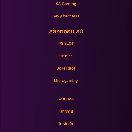
SA Gaming
Sexy baccarat
สล็อตออนไลน์
PG SLOT
918Kiss
Joker slot
Microgaming
พนันบอล
บทความ
โปรโมชั่น