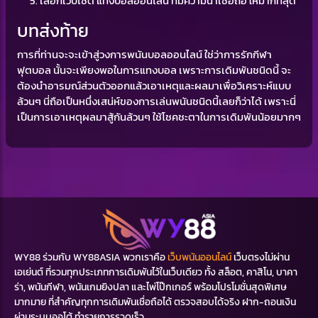
เลือกเว็บไซต์ แทงบอลออนไลน์ ที่มีความน่าเชื่อถือ ให้มากที่สุด
บทส่งท้าย
การที่ท่านจะจะเข้าสู่วงการพนันบอลออนไลน์ ใช่ว่าการรักกีฬา
ฟุตบอล นั้นจะเพียงพอในการแทงบอล เพราะการเดิมพันชนิดนี้ จะ
ต้องนำอารมณ์ส่วนตัวออกแล้วเอาเหตุและผลมาเพื่อวิเคราะห์แบบ
ล้วนๆ นี่ถือเป็นหนึ่งเสน่ห์ของการเล่นพนันชนิดนี้เลยก็ว่าได้ เพราะนี่
เป็นการเอาเหตุผลมาสู้กันล้วนๆ ใช้โชคชะตาในการเดิมพันน้อยมากๆ
WY88 ร่วมกับ WY88ASIA พวกเราคือ
เว็บพนันออนไลน์
เว็บตรงไม่ผ่าน
เอเย่นต์ ที่รวมทุกประเภทการเดิมพันไว้ในเว็บเดียว ทั้ง สล็อต, คาสิโน, บาคา
ร่า, พนันกีฬา, พนันเกมยิงปลา และไพ่โป๊กเกอร์ พร้อมโปรโมชั่นสุดพิเศษ
มากมาย ที่สำคัญทุกการเดิมพันเชื่อถือได้ ตรวจสอบได้จริง ฝาก-ถอนเงิน
ผ่านระบบออโต้ ทำรายการรวดเร็ว