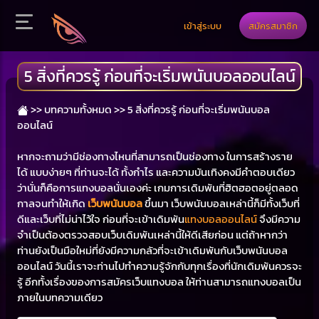
เข้าสู่ระบบ
สมัครสมาชิก
5 สิ่งที่ควรรู้ ก่อนที่จะเริ่มพนันบอลออนไลน์
>>
บทความทั้งหมด >>
5 สิ่งที่ควรรู้ ก่อนที่จะเริ่มพนันบอล
ออนไลน์
หากจะถามว่ามีช่องทางไหนที่สามารถเป็นช่องทาง ในการสร้างราย
ได้ แบบง่ายๆ ที่ท่านจะได้ ทั้งกำไร และความบันเทิงคงมีคำตอบเดียว
ว่านั่นก็คือการแทงบอลนั่นเองค่ะ เกมการเดิมพันที่ฮิตฮอตอยู่ตลอด
กาลจนทำให้เกิด
เว็บพนันบอล
ขึ้นมา เว็บพนันบอลเหล่านี้ก็มีทั้งเว็บที่
ดีและเว็บที่ไม่น่าไว้ใจ ก่อนที่จะเข้าเดิมพัน
แทงบอลออนไลน์
จึงมีความ
จำเป็นต้องตรวจสอบเว็บเดิมพันเหล่านี้ให้ดีเสียก่อน แต่ถ้าหากว่า
ท่านยังเป็นมือใหม่ที่ยังมีความกลัวที่จะเข้าเดิมพันกับเว็บพนันบอล
ออนไลน์ วันนี้เราจะท่านไปทำความรู้จักกับทุกเรื่องที่นักเดิมพันควรจะ
รู้ อีกทั้งเรื่องของการสมัครเว็บแทงบอล ให้ท่านสามารถแทงบอลเป็น
ภายในบทความเดียว