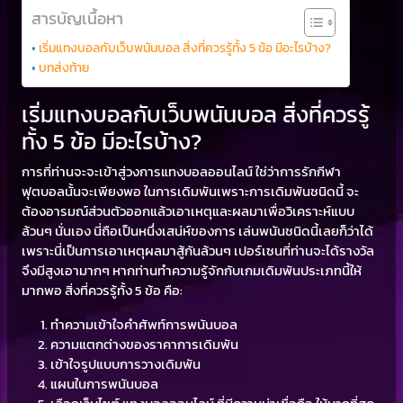
สารบัญเนื้อหา
เริ่มแทงบอลกับเว็บพนันบอล สิ่งที่ควรรู้ทั้ง 5 ข้อ มีอะไรบ้าง?
บทส่งท้าย
เริ่มแทงบอลกับเว็บพนันบอล สิ่งที่ควรรู้
ทั้ง 5 ข้อ มีอะไรบ้าง?
การที่ท่านจะจะเข้าสู่วงการแทงบอลออนไลน์ ใช่ว่าการรักกีฬา
ฟุตบอลนั้นจะเพียงพอ ในการเดิมพันเพราะการเดิมพันชนิดนี้ จะ
ต้องอารมณ์ส่วนตัวออกแล้วเอาเหตุและผลมาเพื่อวิเคราะห์แบบ
ล้วนๆ นั่นเอง นี่ถือเป็นหนึ่งเสน่ห์ของการ เล่นพนันชนิดนี้เลยก็ว่าได้
เพราะนี่เป็นการเอาเหตุผลมาสู้กันล้วนๆ เปอร์เซนที่ท่านจะได้รางวัล
จึงมีสูงเอามากๆ หากท่านทำความรู้จักกับเกมเดิมพันประเภทนี้ให้
มากพอ สิ่งที่ควรรู้ทั้ง 5 ข้อ คือ:
ทำความเข้าใจคำศัพท์การพนันบอล
ความแตกต่างของราคาการเดิมพัน
เข้าใจรูปแบบการวางเดิมพัน
แผนในการพนันบอล