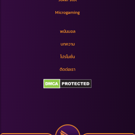
Microgaming
พนันบอล
บทความ
โปรโมชั่น
ติดต่อเรา