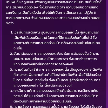
เดิมพันทั้ง 2 รูปแบบ เพื่อหารูปแบบการแทงบอล ที่เหมาะสมกับสไตล์
การเดิมพันของตัวเอง ทั้งในด้านของเวลา ความชอบของการแทง
และเงินทุน เป็นต้น ดังนั้น เพื่อไม่ให้เป็นการเสียเวลา เราไปรู้จัก 6
ความแตกต่างระหว่างแทงบอลสด และการแทงบอลล่วงหน้า กันเลย
ดีกว่า
เวลาในการเดิมพัน: รูปแบบการแทงบอลสดนั้น ผู้เล่นสามารถ
เดิมพันได้แบบเรียลไทม์ ในขณะที่มีการแข่งขันเกิดขึ้นได้ ซึ่ง
แตกต่างกับการแทงบอลล่วงหน้า ที่ต้องวางเดิมพันก่อนที่เกม
จะเริ่ม
อัตราต่อรอง: การแทงบอลสดอัตราในการต่อรองนั้น มีความ
ผันผวน และเปลี่ยนแปลงได้ตลอดเวลา ซึ่งแตกต่างจากการ
แทงบอลล่วงหน้าที่มีอัตราการต่อรองคงที่
ความตื่นเต้น เร้าใจ: การแทงบอลสดนั้น เป็นรูปแบบการเดิมพัน
ที่สามารถเพิ่มความตื่นเต้นให้เหล่านักเดิมพัน เพื่อให้มีส่วนร่วม
ในการเล่นให้ดีมากยิ่งขึ้น ซึ่งจะเป็นความรู้สึกที่แตกต่างกับการ
แทงบอลล่วงหน้า ที่น่าตื่นเต้นจะรองลงมา
การวิเคราะห์: การแทงบอลสด นักเดิมพันสามารถวิเคราะห์ใน
การเล่นได้แบบเรียลไทม์ แตกต่างกับการแทงบอลล่วงหน้า ที่
ต้องวิเคราะห์จากหลายปัจจัยก่อนเริ่มเกม
ความเสี่ยง: การแทงบอลสดนั้นมีความเสี่ยงสูง ทั้งในปัจจัยของ