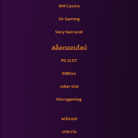
WM Casino
SA Gaming
Sexy baccarat
สล็อตออนไลน์
PG SLOT
918Kiss
Joker slot
Microgaming
พนันบอล
บทความ