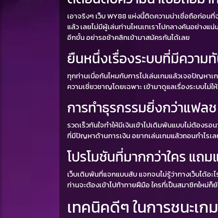
เอาจริงๆ เว็บ WY88 แห่งนี้ติดความน่าเชื่อถือก่อนที่จ
แล้ว เลยไม่มีผู้เล่นท่านไหนเทเราไปกลางคันอย่างแน
อีกขั้น อย่ารอช้าคลิกเข้ามาสมัครกันได้เลย
ยืนหนึ่งเรื่องระบบที่มีความท
ทุกท่านเบื่อกันไหมกับการไปเล่นเกมแล้วเจอปัญหาเกมค
ความเชี่ยวชาญโดยเฉพาะ เข้ามาดูแลเรื่องระบบไม่ให
การทำธุรกรรมยิ่งกว่าแฟลช
รวดเร็วทันใจทำให้มีเงินเข้าไปเดิมพันแบบไม่ต้องรอ
ที่มีปัญหาด้านการเงิน อยากเล่นเกมแล้วถอนกำไรเลย ท
โปรโมชันที่มากกว่าใคร แถ
เว็บเดิมพันที่แจกแบบสับ แจกจนไม่รู้ว่าทางเว็บได้อะไ
ท่านจะต้องเข้าไปท้าทายฝีมือ ใครที่เป็นสมาชิกใหม่ก็ย
เทคนิคดีๆ ในการชนะเกม 