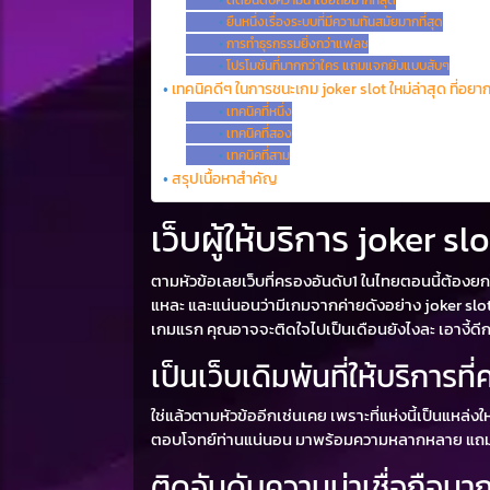
ติดอันดับความน่าเชื่อถือมากที่สุด
ยืนหนึ่งเรื่องระบบที่มีความทันสมัยมากที่สุด
การทำธุรกรรมยิ่งกว่าแฟลช
โปรโมชันที่มากกว่าใคร แถมแจกยับแบบสับๆ
เทคนิคดีๆ ในการชนะเกม joker slot ใหม่ล่าสุด ที่อย
เทคนิคที่หนึ่ง
เทคนิคที่สอง
เทคนิคที่สาม
สรุปเนื้อหาสำคัญ
เว็บผู้ให้บริการ joker s
ตามหัวข้อเลยเว็บที่ครองอันดับ1 ในไทยตอนนี้ต้องยกให
แหละ และแน่นอนว่ามีเกมจากค่ายดังอย่าง joker slot ใ
เกมแรก คุณอาจจะติดใจไปเป็นเดือนยังไงละ เอางี้ดีกว่
เป็นเว็บเดิมพันที่ให้บริการท
ใช่แล้วตามหัวข้ออีกเช่นเคย เพราะที่แห่งนี้เป็นแหล่งให
ตอบโจทย์ท่านแน่นอน มาพร้อมความหลากหลาย แถมอัตร
ติดอันดับความน่าเชื่อถือมากท