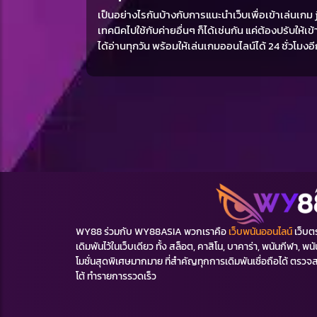
เป็นอย่างไรกันบ้างกับการแนะนำเว็บเพื่อเข้าเล่นเกม
เทคนิคไปใช้กับค่ายอื่นๆ ก็ได้เช่นกัน แค่ต้องปรับให้
ได้อ่านทุกวัน พร้อมให้เล่นเกมออนไลน์ได้ 24 ชั่วโมงอี
WY88 ร่วมกับ WY88ASIA พวกเราคือ
เว็บพนันออนไลน์
เว็บตร
เดิมพันไว้ในเว็บเดียว ทั้ง สล็อต, คาสิโน, บาคาร่า, พนันกีฬา, 
โมชั่นสุดพิเศษมากมาย ที่สำคัญทุกการเดิมพันเชื่อถือได้ ตร
โต้ ทำรายการรวดเร็ว