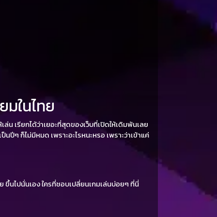
ยี่ยมในไทย
น เรียกได้ว่าเยอะที่สุดของเว็บที่เปิดให้เดิมพันเลย
นเป็นปีๆ ก็ไม่มีหมด เพราะอะไรหนะหรอ เพราะว่าเข้าแค่
ึ้นไปนั่นเอง ใครที่ชอบเปลี่ยนเกมเล่นบ่อยๆ ที่นี่