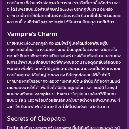
ภายในเกม ที่ช่วยสร้างโอกาส ในการชนะรางวัลที่มากขึ้นอีกด้วย และ
จะได้รับฟรีสปินเมื่อสัญลักษณ์ Scatter ปรากฏขึ้นมา 3 อันหรือ
มากกว่านั้น ทำให้มีโอกาสได้สร้างเงินรางวัล ที่มากขึ้นไปอีกด้วยล่ะค่ะ
และเกมนี้เองก็ทำให้ pgslot login ได้รับความนิยมสูงมากทีเดียว
Vampire’s Charm
นายหญิงแห่งแดรกคูล่า คือ แวมไพร์ผู้เลอโฉมซึ่งอาศัยอยู่ใน
คฤหาสน์อันโอ่อ่า นางแปลงร่างตนเป็นมนุษย์ในช่วงกลางวัน แต่ใน
ตอนค่ำคืนนางก็กลายร่างเป็นแวมไพร์ นางใช้มนต์เสน่หาของตนเอง
ในการนำพามนุษย์กลับมายังที่พักพิงของตน เพื่อดูดกลืนเลือดของ
พวกมัน เพื่อให้ตนเองได้มีรูปลักษณ์ อันสวยงามและเป็นนิรันดร์ และ
ภายในคฤหาสน์อันใหญ่โตของนาง ก็ยังซุกซ่อนสมบัติล้ำค่าไว้
มากมาย หากใครอยากจะลองตามหาสมบัติเหล่านั้น ก็ต้องผ่านมนต์
เสน่ห์ของนางให้ได้ เพื่อที่จะได้มีชีวิตอยู่ต่อในการล่าสมบัติ โดยรูป
แบบของตัวเกม Vampire’s Charm มาในรูปแบบ สล็อตวิดีโอเกม
แบบ 5 รีล 3 แถว พร้อมด้วยสัญลักษณ์ขยายต่างๆ อย่างมากมาย ที่
จะทำให้เกิดเอฟเฟกต์พิเศษ ที่จะทำให้ได้รับเงินรางวัลดีมากๆ
Secrets of Cleopatra
ปิดท้ายกันด้วย Secrets of Cleopatra ที่เล่าถึงเรื่องราวของฟาโรห์