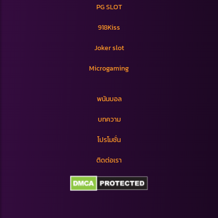
PG SLOT
918Kiss
Joker slot
Microgaming
พนันบอล
บทความ
โปรโมชั่น
ติดต่อเรา