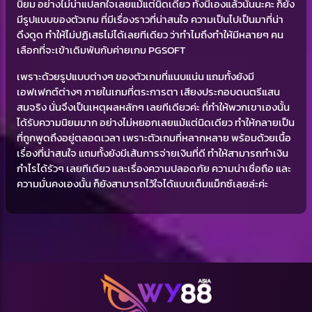
นิยม อย่างไม่น่าแปลกใจเลยแม้แต่นิดเดียว ทั้งนี้เองแล้วนั้นนะคะ ก็ยัง
มีรูปแบบของตัวเกม ที่มีเรื่องราวที่น่าสนใจ ความเป็นไปเป็นมาที่น่า
ดึงดูด ทำให้ไม่ปฏิเสธไม่ได้เลยทีเดียว ว่าทำไมถึงทำให้มีหลายๆ คน
เลือกที่จะเข้าเดิมพันกับค่ายเกม PGSOFT
เพราะด้วยรูปแบบต่างๆ ของตัวเกมที่แนบแน่น แถมทั้งยังมี
เอฟเฟกต์ต่างๆ ภายในเกมที่ตระการตา เสียงประกอบดนตรีแสน
สมจริง นั่นจึงเป็นเหตุผลหลักๆ เลยทีเดียวค่ะ ที่ทำให้พวกเขาเองนั้น
ได้รับความนิยมมาก อย่างไม่หยอกเลยแม้แต่นิดเดียว ทำให้กลายเป็น
ที่ถูกพูดถึงอยู่ตลอดเวลา เพราะตัวเกมที่หลากหลาย พร้อมด้วยเนื้อ
เรื่องที่น่าสนใจ แถมทั้งยังมีเส้นการจ่ายเงินที่ดี ทำให้สามารถทำเงิน
กำไรได้รัวๆ เลยทีเดียว และเรื่องความปลอดภัย ความน่าเชื่อถือ และ
ความมั่นคงเองนั้น ก็ยังสามารถไว้ใจได้แบบเต็มแม็กซ์เลยล่ะค่ะ