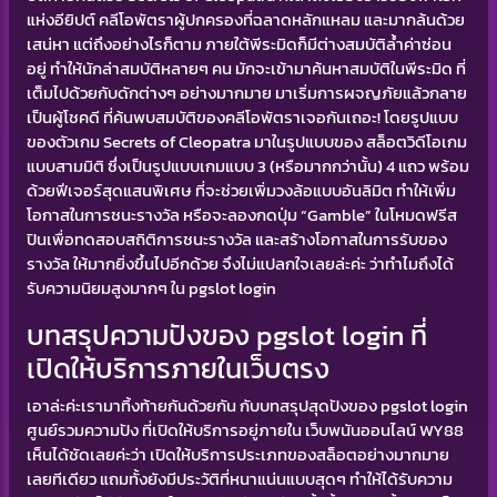
แห่งอียิปต์ คลีโอพัตราผู้ปกครองที่ฉลาดหลักแหลม และมากล้นด้วย
เสน่หา แต่ถึงอย่างไรก็ตาม ภายใต้พีระมิดก็มีต่างสมบัติล้ำค่าซ่อน
อยู่ ทำให้นักล่าสมบัติหลายๆ คน มักจะเข้ามาค้นหาสมบัติในพีระมิด ที่
เต็มไปด้วยกับดักต่างๆ อย่างมากมาย มาเริ่มการผจญภัยแล้วกลาย
เป็นผู้โชคดี ที่ค้นพบสมบัติของคลีโอพัตราเจอกันเถอะ! โดยรูปแบบ
ของตัวเกม Secrets of Cleopatra มาในรูปแบบของ สล็อตวิดีโอเกม
แบบสามมิติ ซึ่งเป็นรูปแบบเกมแบบ 3 (หรือมากกว่านั้น) 4 แถว พร้อม
ด้วยฟีเจอร์สุดแสนพิเศษ ที่จะช่วยเพิ่มวงล้อแบบอันลิมิต ทำให้เพิ่ม
โอกาสในการชนะรางวัล หรือจะลองกดปุ่ม “Gamble” ในโหมดฟรีส
ปินเพื่อทดสอบสถิติการชนะรางวัล และสร้างโอกาสในการรับของ
รางวัล ให้มากยิ่งขึ้นไปอีกด้วย จึงไม่แปลกใจเลยล่ะค่ะ ว่าทำไมถึงได้
รับความนิยมสูงมากๆ ใน pgslot login
บทสรุปความปังของ pgslot login ที่
เปิดให้บริการภายในเว็บตรง
เอาล่ะค่ะเรามาทิ้งท้ายกันด้วยกัน กับบทสรุปสุดปังของ pgslot login
ศูนย์รวมความปัง ที่เปิดให้บริการอยู่ภายใน เว็บพนันออนไลน์ WY88
เห็นได้ชัดเลยค่ะว่า เปิดให้บริการประเภทของสล็อตอย่างมากมาย
เลยทีเดียว แถมทั้งยังมีประวัติที่หนาแน่นแบบสุดๆ ทำให้ได้รับความ