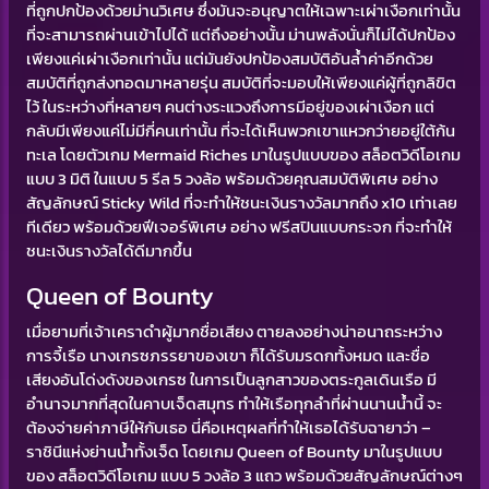
ที่ถูกปกป้องด้วยม่านวิเศษ ซึ่งมันจะอนุญาตให้เฉพาะเผ่าเงือกเท่านั้น
ที่จะสามารถผ่านเข้าไปได้ แต่ถึงอย่างนั้น ม่านพลังนั่นก็ไม่ได้ปกป้อง
เพียงแค่เผ่าเงือกเท่านั้น แต่มันยังปกป้องสมบัติอันล้ำค่าอีกด้วย
สมบัติที่ถูกส่งทอดมาหลายรุ่น สมบัติที่จะมอบให้เพียงแค่ผู้ที่ถูกลิขิต
ไว้ ในระหว่างที่หลายๆ คนต่างระแวงถึงการมีอยู่ของเผ่าเงือก แต่
กลับมีเพียงแค่ไม่มีกี่คนเท่านั้น ที่จะได้เห็นพวกเขาแหวกว่ายอยู่ใต้ก้น
ทะเล โดยตัวเกม Mermaid Riches มาในรูปแบบของ สล็อตวิดีโอเกม
แบบ 3 มิติ ในแบบ 5 รีล 5 วงล้อ พร้อมด้วยคุณสมบัติพิเศษ อย่าง
สัญลักษณ์ Sticky Wild ที่จะทำให้ชนะเงินรางวัลมากถึง x10 เท่าเลย
ทีเดียว พร้อมด้วยฟีเจอร์พิเศษ อย่าง ฟรีสปินแบบกระจก ที่จะทำให้
ชนะเงินรางวัลได้ดีมากขึ้น
Queen of Bounty
เมื่อยามที่เจ้าเคราดำผู้มากชื่อเสียง ตายลงอย่างน่าอนาถระหว่าง
การจี้เรือ นางเกรซภรรยาของเขา ก็ได้รับมรดกทั้งหมด และชื่อ
เสียงอันโด่งดังของเกรซ ในการเป็นลูกสาวของตระกูลเดินเรือ มี
อำนาจมากที่สุดในคาบเจ็ดสมุทร ทำให้เรือทุกลำที่ผ่านนานน้ำนี้ จะ
ต้องจ่ายค่าภาษีให้กับเธอ นี่คือเหตุผลที่ทำให้เธอได้รับฉายาว่า –
ราชินีแห่งย่านน้ำทั้งเจ็ด โดยเกม Queen of Bounty มาในรูปแบบ
ของ สล็อตวิดีโอเกม แบบ 5 วงล้อ 3 แถว พร้อมด้วยสัญลักษณ์ต่างๆ