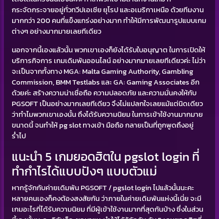
กระจัดกระจายอยู่ทั่วทวีปเอเชีย ยุโรป และอเมริกาเหนือ ด้วยทีมงาน
มากกว่า 200 คนที่แข็งแกร่งอย่างมาก ทำให้มีการพัฒนารูปแบบเกม
ต่างๆ อย่างมากมายเลยทีเดียว
นอกจากนี้เองแล้วนั้น พวกเขาเองก็ยังได้รับใบอนุญาต ในการเปิดให้
บริการกิจการ เกมเดิมพันออนไลน์ อย่างมากมายเลยทีเดียวค่ะ ไม่ว่า
จะเป็นจากทั้งทาง MGA: Malta Gaming Authority, Gambling
Commission, BMM Testlabs และ GA: Gaming Associates อีก
ด้วยค่ะ สร้างความน่าเชื่อถือ ความปลอดภัย และความมั่นคงให้กับ
PGSOFT เป็นอย่างมากเลยทีเดียว จึงไม่แปลกใจเลยแม้แต่นิดเดียว
ว่าทำไมพวกเขาเองนั้น ถึงได้รับความนิยม ในการเข้าใช้งานมากมาย
ขนาดนี้ จนทำให้ pg slot ทางเข้า มือถือ กลายเป็นที่ถูกพูดถึงอยู่
ร่ำไป
แนะนำ 5 เกมยอดฮิตใน pgslot login ที่
ทำกำไรได้แบบปังๆ แบบตัวแม่
หากรู้จักกับค่ายเดิมพัน PGSOFT / pgslot login ไปแล้วนั้นนะคะ
หลายคนเองก็คงต้องสงสัยกัน ว่าภายในค่ายเดิมพันแห่งนี้เนี่ย จะมี
เกมอะไรที่ได้รับความนิยม ที่มีผู้เข้าใช้งานมากที่สุดกันบ้าง ซึ่งในส่วน