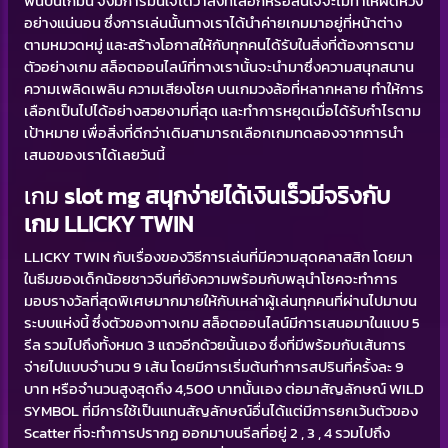
พันบนเกมนี้ จึงมีการมั่นใจได้ว่าสิ่งที่เลือกหรือสนใจจะไม่ทำให้ผิดหวัง
อย่างแน่นอน ซึ่งการเล่นนั้นทางเราได้นำค่ายเกมมาอยู่ที่หน้าต่าง
ตามหมวดหมู่ และสร้างโอกาสให้กับทุกคนได้รับในสิ่งที่ต้องการตาม
ตัวอย่างเกม สล็อตออนไลน์ที่ทางเรานั้นจะนำมาซึ่งความสนุกสนาน
ความเพลิดเพลิน ความเสียงโชค บนเกมวงล้อที่หลากหลาย ทำให้การ
เลือกเป็นไปได้อย่างสวยงามที่สุด และทำการหยุดเมื่อได้รับกำไรตาม
เป้าหมาย เพื่อสิ่งที่ดีกว่าเดิมสามารถเลือกเกมทดลองจากการนำ
เสนอของเราได้เลยวันนี้
เกม
slot mg สนุกง่ายได้เงินเร็วมีจริงกับ
เกม LLICKY TWIN
LLICKY TWIN กับเรื่องของวิธีการเล่นที่มีความสุดคลาสสิก โดยมา
ในธีมของเด็กน้อยชาวจีนที่ยังความพร้อมกับพลุนำโชคจะทำการ
มอบรางวัลที่สุดพิเศษมากมายให้กับเหล่าผู้เล่นทุกคนที่ผ่านไปมาบน
ระบบแห่งนี้ ซึ่งตัวของทางเกม สล็อตออนไลน์มีการเสนอมาในแบบ 5
รีล รวมไปถึงทั้งหมด 3 แถวอีกด้วยนั้นเอง ซึ่งที่มีพร้อมกับเส้นการ
จ่ายไปแบบจำนวน 9 เส้น โดยมีการเริ่มต้นทำการสปรินที่ครั้งละ 9
บาท หรือจำนวนสูงสุดถึง 4,500 บาทนั้นเอง ต่อมาสัญลักษณ์ WILD
SYMBOL ที่มีการใช้เป็นแทนสัญลักษณ์อื่นได้แต่มีการยกเว้นตัวของ
Scatter ที่จะทำการปรากฏ ออกมาบนรีลที่อยู่ 2 , 3 , 4 รวมไปถึง