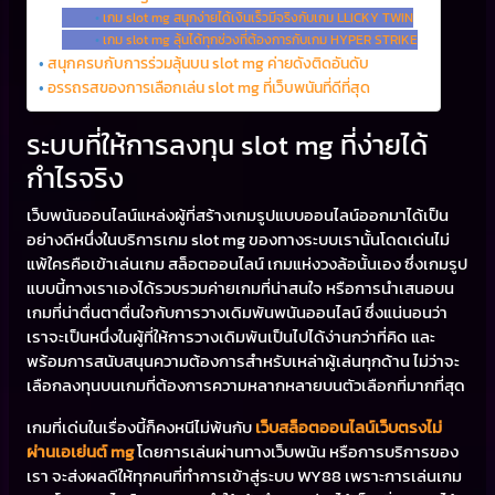
เกม slot mg สนุกง่ายได้เงินเร็วมีจริงกับเกม LLICKY TWIN
เกม slot mg ลุ้นได้ทุกช่วงที่ต้องการกับเกม HYPER STRIKE
สนุกครบกับการร่วมลุ้นบน slot mg ค่ายดังติดอันดับ
อรรถรสของการเลือกเล่น slot mg ที่เว็บพนันที่ดีที่สุด
ระบบที่ให้การลงทุน slot mg ที่ง่ายได้
กำไรจริง
เว็บพนันออนไลน์แหล่งผู้ที่สร้างเกมรูปแบบออนไลน์ออกมาได้เป็น
อย่างดีหนึ่งในบริการเกม slot mg ของทางระบบเรานั้นโดดเด่นไม่
แพ้ใครคือเข้าเล่นเกม สล็อตออนไลน์ เกมแห่งวงล้อนั้นเอง ซึ่งเกมรูป
แบบนี้ทางเราเองได้รวบรวมค่ายเกมที่น่าสนใจ หรือการนำเสนอบน
เกมที่น่าตื่นตาตื่นใจกับการวางเดิมพันพนันออนไลน์ ซึ่งแน่นอนว่า
เราจะเป็นหนึ่งในผู้ที่ให้การวางเดิมพันเป็นไปได้ง่านกว่าที่คิด และ
พร้อมการสนับสนุนความต้องการสำหรับเหล่าผู้เล่นทุกด้าน ไม่ว่าจะ
เลือกลงทุนบนเกมที่ต้องการความหลากหลายบนตัวเลือกที่มากที่สุด
เกมที่เด่นในเรื่องนี้ก็คงหนีไม่พ้นกับ
เว็บสล็อตออนไลน์เว็บตรงไม่
ผ่านเอเย่นต์ mg
โดยการเล่นผ่านทางเว็บพนัน หรือการบริการของ
เรา จะส่งผลดีให้ทุกคนที่ทำการเข้าสู่ระบบ WY88 เพราะการเล่นเกม