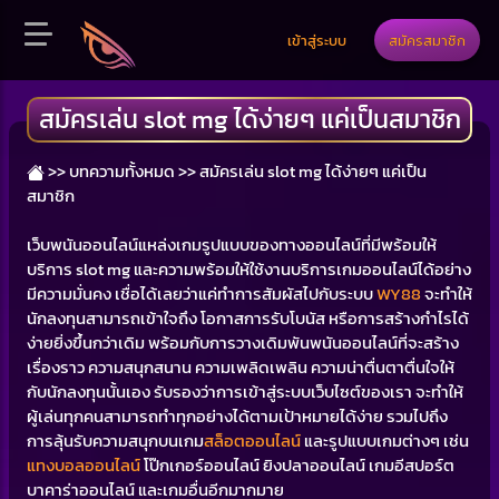
เข้าสู่ระบบ
สมัครสมาชิก
สมัครเล่น slot mg ได้ง่ายๆ แค่เป็นสมาชิก
>>
บทความทั้งหมด >>
สมัครเล่น slot mg ได้ง่ายๆ แค่เป็น
สมาชิก
เว็บพนันออนไลน์แหล่งเกมรูปแบบของทางออนไลน์ที่มีพร้อมให้
บริการ slot mg และความพร้อมให้ใช้งานบริการเกมออนไลน์ได้อย่าง
มีความมั่นคง เชื่อได้เลยว่าแค่ทำการสัมผัสไปกับระบบ
WY88
จะทำให้
นักลงทุนสามารถเข้าใจถึง โอกาสการรับโบนัส หรือการสร้างกำไรได้
ง่ายยิ่งขึ้นกว่าเดิม พร้อมกับการวางเดิมพันพนันออนไลน์ที่จะสร้าง
เรื่องราว ความสนุกสนาน ความเพลิดเพลิน ความน่าตื่นตาตื่นใจให้
กับนักลงทุนนั้นเอง รับรองว่าการเข้าสู่ระบบเว็บไซต์ของเรา จะทำให้
ผู้เล่นทุกคนสามารถทำทุกอย่างได้ตามเป้าหมายได้ง่าย รวมไปถึง
การลุ้นรับความสนุกบนเกม
สล็อตออนไลน์
และรูปแบบเกมต่างๆ เช่น
แทงบอลออนไลน์
โป๊กเกอร์ออนไลน์ ยิงปลาออนไลน์ เกมอีสปอร์ต
บาคาร่าออนไลน์ และเกมอื่นอีกมากมาย