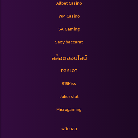
Allbet Casino
WM Casino
SA Gaming
Sexy baccarat
สล็อตออนไลน์
PG SLOT
918Kiss
Joker slot
Microgaming
พนันบอล