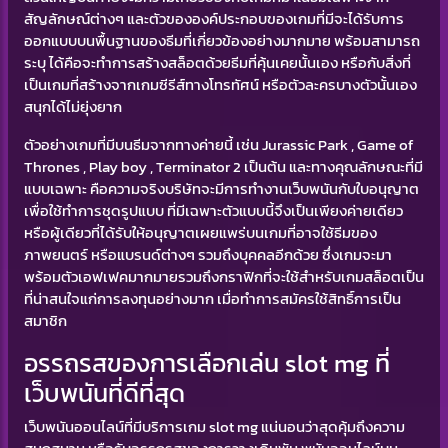
สัญลักษณ์ต่างๆ และตัวขององค์ประกอบของเกมที่มีจะได้รับการ
ออกแบบบนพื้นฐานของธีมที่เกี่ยวข้องอย่างมากมาย พร้อมสามารถ
ระบุ ได้คือจะทำการสร้างสล็อตด้วยธีมที่คุ้นเคยนั้นเอง หรือกับสิ่งที่
เป็นเกมที่สร้างจากเกมซีรีส์ทางโทรทัศน์ หรือตัวละครบางตัวนั้นเอง
สนุกได้ไม่ยุ่งยาก
ตัวอย่างเกมที่มีบนธีมจากทางค่ายนี้ เช่น Jurassic Park , Game of
Thrones , Play boy , Terminator 2 เป็นต้น และทางคุณลักษณะที่มี
แบบเฉพาะ คือความจริงบริษัทจะมีการทำงานเว็บพนันกับใบอนุญาต
เพื่อใช้ทำการชุดรูปแบบ ที่มีเฉพาะตัวแบบนี้จึงเป็นเพียงค่ายเดียว
หรือผู้เดียวที่ได้รับให้อนุญาตเผยแพร่บนเกมที่อาจใช้ธีมของ
ภาพยนตร์ หรือแบรนด์ต่างๆ รวมถึงบุคคลอีกด้วย ซึ่งเกมจะมา
พร้อมตัวเอฟเฟคมากมายรวมถึงกราฟิกที่จะใช้สำหรับเกมสล็อตเป็น
ที่น่าสนใจแก่การลงทุนอย่างมาก เมื่อทำการสมัครใช้สิทธิ์การเป็น
สมาชิก
อรรถรสของการเลือกเล่น slot mg ที่
เว็บพนันที่ดีที่สุด
เว็บพนันออนไลน์ที่มีบริการเกม slot mg แน่นอนว่าสุดคุ้มถึงความ