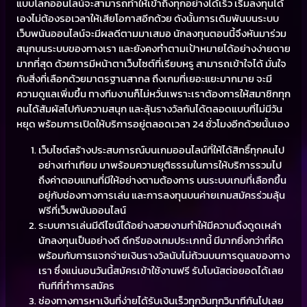
แบบโลกออนไลน์จะสามารถทำให้เข้าถึงทุกอย่างได้เร็ว เริ่มลงทุนได้
เองไม่ต้องรอเวลาให้เสียโอกาสอีกด้วย ดังนั้นการเดิมพันบนระบบ
เว็บพนันออนไลน์จะมีผลดีตามมาเสมอ นักลงทุนตอนนี้จึงหันมาร่วม
สนุกบนระบบของทางเรา และยังคงทำตามเป้าหมายได้อย่างง่ายดาย
มากที่สุด ด้วยการมีหน้าตาเว็บไซต์ที่เรียบหรู สามารถเข้าใจได้ มั่นใจ
กับสิ่งที่เลือกด้วยมาตรฐานสากล ถึงเกมที่เยอะแยะมากมาย จะมี
ความดูแลเพิ่มขึ้น ทางทีมงานก็ไม่หวั่นเพราะเราต้องการให้สมาชิกทุก
คนได้สัมผัสไปกับความสนุก และลุ้นรางวัลกันได้ตลอดแบบที่ไม่มีวัน
หยุด พร้อมการเปิดให้บริการอยู่ตลอดเวลา 24 ชั่วโมงอีกด้วยนั้นเอง
เว็บไซต์สร้างประสบการณ์บนเกมออนไลน์ที่ให้ได้สิทธิ์ทุกคนไป
อย่างเท่าเทียม มาพร้อมความยุติธรรมในการให้บริการรวมไป
ถึงค่าตอบแทนที่มีให้อย่างตามต้องการ บนระบบเกมที่เลือกขึ้น
อยู่กับช่องทางการเล่น และการลงทุนบนค่ายเกมสมัครร่วมลุ้น
ฟรีที่เว็บพนันออนไลน์
ระบบการเล่นมีดีไซน์ได้อย่างสวยงามทำให้มีความดึงดูดเหล่า
นักลงทุนเป็นอย่างดี ดีกรีของเกมประเภทนี้ มีมากยิ่งกว่าที่คิด
พร้อมกับการแจกจ่ายเงินรางวัลนับไม่ถ้วนบนการดูแลของทาง
เรา ซึ่งแน่นอนวันนี้สมัครเข้าใช้งานฟรี รับโบนัสต่อยอดได้เลย
ทันทีที่ทำการสมัคร
ช่องทางการหาเงินที่ง่ายได้รับเงินเร็วทุกวันทุกวินาทีกันไปเลย