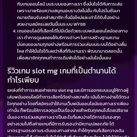
กับเกมออนไลน์ บนระบบของทางเรา ซึ่งมั่นใจได้กับการเล่น
เพราะมาพร้อมความสนุกมอบรางวัลไม่อั้น กับโปรโมชั่นมา
กมายต้อนรับเหล่าสมาชิก ทั้งมือใหม่และเก่าได้รับไปอย่าง
สวยงามสมัครเลยวันนี้บนระบบ WY88
เกมออนไลน์ที่เลือกได้ไม่มีเบื่อด้วยระบบพนันออนไลน์ของทาง
เรา ทำการดูแลคอยให้บริการต่างๆ ในการสร้างฐานความ
มั่นคงของเกมทุกอย่างพร้อมการร่วมเล่นบนระบบได้อย่างลื่น
ไหล ทำให้มั่นใจได้เลยว่าสิ่งที่ทีมงานเรา พัฒนามาตลอดนั้น
เพื่อสมาชิกทุกคนทำการเดิมพันได้อย่างมั่นใจนั้นเอง
รีวิวเกม slot mg เกมที่เป็นตำนานได้
กำไรเพียบ
แหล่งที่ทำการเสนอค่ายเกม slot mg และมีการออกแบบเมนูให้ทางผู้
เล่นพนันออนไลน์ทำการเลือกได้อย่างสบายใจ เน้นไปทางง่ายได้ตรง
ใจทุกอย่าง โดยที่สมัครเข้าใช้งานเว็บพนันออนไลน์ของทางเราเพียง
เท่านั้น ก็พร้อมให้การลงทุนเป็นเรื่องง่ายสำหรับทุกคนไปโดยปริยาย
นั้นเอง การร่วมสนุกทางเราเป็นอะไรที่แสนง่ายได้การรับรองทุก
อย่างรวมไปถึงค่ายเกมที่มีการรับรองว่ามีความปลอดภัย ได้
มาตรฐานตรงตามระดับของทางสากล ทำให้ทุกคนที่เลือกวางเดิม