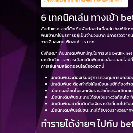
ทำรายได้ง่ายๆ ไปกับ betflik slot net เว็บตรง
6 เทคนิคเล่น ทางเข้า betf
อันดับแรกเลยที่นักเดิมพันต้องทำเมื่อเล่น betflik
พันเข้ามาใช้บริการอยู่เป็นจำนวนมาก มีการรีวิวจากนั
วางเงินลงทุนเพียงแค่ 1-5 บาท
ซึ่งก็เหมาะกับนักเดิมพันที่มีทุนในการเล่น betfli
เองอีกด้วย และการเลือกเดิมพันเกมสล็อตออนไลน์ที่น
การเล่นเกมสล็อตออนไลน์ยอดฮิตนี้
นักเดิมพันจะต้องเรียนรู้การควบคุมอารมณ์ของต
นักเดิมพันจะต้องทำตัวให้เหมือนหุ่นย์ที่ต้องท
เมื่อเกมสล็อตไม่แจกเงินรางวัลก็ควรจะเลิกเล่น
เมื่อนักเดิมพันชนะเกมได้รับเงินรางวัลก้อนโต 
นักเดิมพันอย่ายึดติดกับเงินรางวัลที่เคยได้รับม
เมื่อนักเดิมพันเล่นชนะเกมได้รับเงินรางวัล
ทำรายได้ง่ายๆ ไปกับ bet