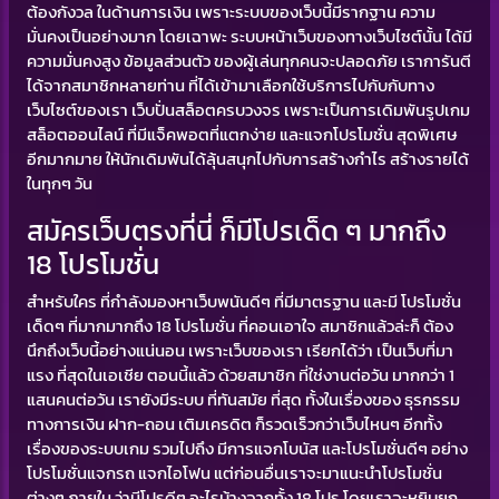
ต้องกังวล ในด้านการเงิน เพราะระบบของเว็บนี้มีรากฐาน ความ
มั่นคงเป็นอย่างมาก โดยเฉาพะ ระบบหน้าเว็บของทางเว็บไซต์นั้น ได้มี
ความมั่นคงสูง ข้อมูลส่วนตัว ของผู้เล่นทุกคนจะปลอดภัย เราการันตี
ได้จากสมาชิกหลายท่าน ที่ได้เข้ามาเลือกใช้บริการไปกับกับทาง
เว็บไซต์ของเรา เว็บปั่นสล็อตครบวงจร เพราะเป็นการเดิมพันรูปเกม
สล็อตออนไลน์ ที่มีแจ็คพอตที่แตกง่าย และแจกโปรโมชั่น สุดพิเศษ
อีกมากมาย ให้นักเดิมพันได้ลุ้นสนุกไปกับการสร้างกำไร สร้างรายได้
ในทุกๆ วัน
สมัครเว็บตรงที่นี่ ก็มีโปรเด็ด ๆ มากถึง
18 โปรโมชั่น
สำหรับใคร ที่กำลังมองหาเว็บพนันดีๆ ที่มีมาตรฐาน และมี โปรโมชั่น
เด็ดๆ ที่มากมากถึง 18 โปรโมชั่น ที่คอนเอาใจ สมาชิกแล้วล่ะก็ ต้อง
นึกถึงเว็บนี้อย่างแน่นอน เพราะเว็บของเรา เรียกได้ว่า เป็นเว็บที่มา
แรง ที่สุดในเอเชีย ตอนนี้แล้ว ด้วยสมาชิก ที่ใช่งานต่อวัน มากกว่า 1
แสนคนต่อวัน เรายังมีระบบ ที่ทันสมัย ที่สุด ทั้งในเรื่องของ ธุรกรรม
ทางการเงิน ฝาก-ถอน เติมเครดิต ก็รวดเร็วกว่าเว็บไหนๆ อีกทั้ง
เรื่องของระบบเกม รวมไปถึง มีการแจกโบนัส และโปรโมชั่นดีๆ อย่าง
โปรโมชั่นแจกรถ แจกไอโฟน แต่ก่อนอื่นเราจะมาแนะนำโปรโมชั่น
ต่างๆ ภายใน ว่ามีโปรดีๆ อะไรบ้างจากทั้ง 18 โปร โดยเราจะหยิบยก