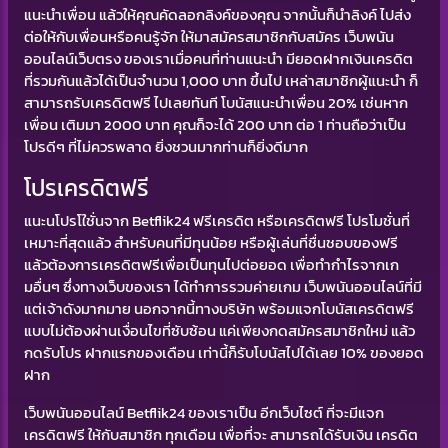
แนะนำเพื่อน แล้วให้คุณคัดลอกลิงค์ของคุณ จากนั้นก็นำลิงค์ ไปส่ง
ต่อให้กับเพื่อนหรือคนรู้จัก ให้มาสมัครสมาชิกกับสมัคร เว็บพนัน
ออนไลน์เว็บตรง ของเราเมื่อคนที่ท่านแนะนำ มียอดฝากเงินเครดิต
ที่รวมกันแล้วได้เป็นจำนวน 1,000 บาท ขึ้นไป เหล่าสมาชิกผู้แนะนำ ก็
สามารถรับเครดิตฟรี ไปเลยทันที โบนัสแนะนำเพื่อน 20% เช่นหาก
เพื่อน เติมมา 2000 บาท คุณก็จะได้ 200 บาท ต่อ 1 ท่านถือว่าเป็น
โปรดีๆ ที่ไม่ควรพลาด ยิ่งชวนมากท่านก็ยิ่งดีมาก
โปรเครดิตฟรี
แนะนโปรโใชั่นจาก Betflik24 ฟรีเครดิต หรือเครดิตฟรี โปรโมชั่นที่
เหมาะที่สุดแล้ว สำหรับคนที่มีทุนน้อย หรือผู้เล่นที่ชื่นชอบของฟรี
แล้วต้องการเครดิตฟรีเพื่อเป็นทุนไปต่อยอด เพื่อทำกำไรจากเก
มอื่นๆ ซึ่งทางเว็บของเรา ได้ทำการรวมค่ายเกม เว็บพนันออนไลน์ที่มี
แต่เจ้าดังมากมาย นอกจากนี้ทางบริษัท พร้อมแจกโบนัสเครดิตฟรี
แบบไม่ต้องผ่านเงื่อนไขที่ซับซ้อน แค่เพียงกดสมัครสมาชิกใหม่ แล้ว
กดรับโปร ฝากแรกของเดือน เท่านี้ก็รับโบนัสไปได้เลย 10% ของยอด
ฝาก
เว็บพนันออนไลน์ Betflik24 ของเราเป็น อีกเว็บไซต์ ที่จะมีแจก
เครดิตฟรี ให้กับสมาชิก ทุกเดือน เพื่อที่จะ สามารถได้รับเงิน เครดิต