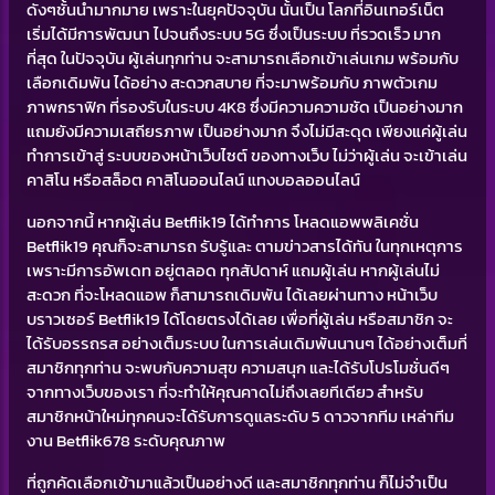
ดังๆชั้นนำมากมาย เพราะในยุคปัจจุบัน นั้นเป็น โลกที่อินเทอร์เน็ต
เริ่มได้มีการพัฒนา ไปจนถึงระบบ 5G ซึ่งเป็นระบบ ที่รวดเร็ว มาก
ที่สุด ในปัจจุบัน ผู้เล่นทุกท่าน จะสามารถเลือกเข้าเล่นเกม พร้อมกับ
เลือกเดิมพัน ได้อย่าง สะดวกสบาย ที่จะมาพร้อมกับ ภาพตัวเกม
ภาพกราฟิก ที่รองรับในระบบ 4K8 ซึ่งมีความความชัด เป็นอย่างมาก
แถมยังมีความเสถียรภาพ เป็นอย่างมาก จึงไม่มีสะดุด เพียงแค่ผู้เล่น
ทำการเข้าสู่ ระบบของหน้าเว็บไซต์ ของทางเว็บ ไม่ว่าผู้เล่น จะเข้าเล่น
คาสิโน หรือสล็อต คาสิโนออนไลน์ แทงบอลออนไลน์
นอกจากนี้ หากผู้เล่น Betflik19 ได้ทำการ โหลดแอพพลิเคชั่น
Betflik19 คุณก็จะสามารถ รับรู้และ ตามข่าวสารได้ทัน ในทุกเหตุการ
เพราะมีการอัพเดท อยู่ตลอด ทุกสัปดาห์ แถมผู้เล่น หากผู้เล่นไม่
สะดวก ที่จะโหลดแอพ ก็สามารถเดิมพัน ได้เลยผ่านทาง หน้าเว็บ
บราวเซอร์ Betflik19 ได้โดยตรงได้เลย เพื่อที่ผู้เล่น หรือสมาชิก จะ
ได้รับอรรถรส อย่างเต็มระบบ ในการเล่นเดิมพันนานๆ ได้อย่างเต็มที่
สมาชิกทุกท่าน จะพบกับความสุข ความสนุก และได้รับโปรโมชั่นดีๆ
จากทางเว็บของเรา ที่จะทำให้คุณคาดไม่ถึงเลยทีเดียว สำหรับ
สมาชิกหน้าใหม่ทุกคนจะได้รับการดูแลระดับ 5 ดาวจากทีม เหล่าทีม
งาน Betflik678 ระดับคุณภาพ
ที่ถูกคัดเลือกเข้ามาแล้วเป็นอย่างดี และสมาชิกทุกท่าน ก็ไม่จำเป็น