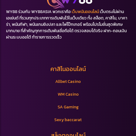
WY88 ร่วมกับ WY88ASIA พวกเราคือ
เว็บพนันออนไลน์
เว็บตรงไม่ผ่าน
เอเย่นต์ ที่รวมทุกประเภทการเดิมพันไว้ในเว็บเดียว ทั้ง สล็อต, คาสิโน, บาคา
ร่า, พนันกีฬา, พนันเกมยิงปลา และไพ่โป๊กเกอร์ พร้อมโปรโมชั่นสุดพิเศษ
มากมาย ที่สำคัญทุกการเดิมพันเชื่อถือได้ ตรวจสอบได้จริง ฝาก-ถอนเงิน
ผ่านระบบออโต้ ทำรายการรวดเร็ว
คาสิโนออนไลน์
Allbet Casino
WM Casino
SA Gaming
Sexy baccarat
สล็อตออนไลน์