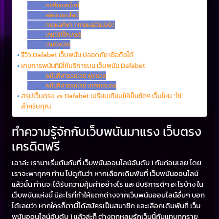
คาสิโนออนไลน์
สล็อตออนไลน์
ทายผลกีฬา / ทายผลอีสปอร์ต
เกมไพ่โป๊กเกอร์
เกมยิงปลา
รีวิว Dafabet เว็บพนัน ปลอดภัย เชื่อถือได้
เกมการพนันที่มีให้บริการบน เว็บพนัน Dafabet
พนันกีฬาออนไลน์ ฟุตบอล
พนันกีฬาออนไลน์ บาสเกตบอล
สรุปเว็บตรง vs Dafabet เปรียบเทียบให้เห็นชัดๆ เว็บไหน “ใช่”
สำหรับคุณ
ทำความรู้จักกับเว็บพนันมาแรง เว็บตรง
เครดิตฟรี
เอาล่ะ เรามาเริ่มต้นกันที่ เว็บพนันออนไลน์อันดับ 1 กันก่อนเลย โดย
เราจะพาทุกๆ ท่าน ไปดูกันว่า หากเลือกเดิมพันที่ เว็บพนันออนไลน์
แล้วนั้น ท่านจะได้รับความคุ้มค่าอย่างไร และมีบริการดีๆ อะไรบ้าง ใน
เว็บพนันแห่งนี้ มีอะไรที่ทำให้แตกต่างจากเว็บพนันออนไลน์อื่นๆ บอก
ได้เลยว่า หากใครก็ตามี่ได้สมัครเป็นสมาชิก และเลือกเดิมพันที่ เว็บ
พนันออนไลน์อันดับ 1 แล้วล่ะก็ ต่างตกหลุมรักเว็บนี้กันแทบทุกราย