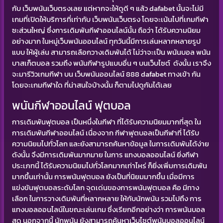
กับ เว็บพนันเว็บตรงเลย แต่หากจะให้ดูดี ๆ แล้ว dafabet นั้นจะไม่มี
เกมที่เปิดให้บริการที่เท่ากับ เว็บพนันเว็บตรง โดยจะเน้นไปที่เกมกีฬา
ซะส่วนใหญ่ ซึ่งการเดิมพันกีฬาออนไลน์นั้น ถือว่า ได้รับความนิยม
อย่างมาก ในหมู่เว็บพนันออนไลน์ ทุกวันนี้มีการเล่นหลากหลายรูป
แบบ ให้ผู้เล่น สามารถเลือกวางเดิมพันได้ ไม่ว่าจะเป็น พนันบอล พนัน
บาสเก็ตบอล รวมถึง พนันกีฬารูปแบบอื่น ๆ บนเว็บไซต์ ดังนั้น เราจึง
จะมารีวิวเกมกีฬา บน เว็บพนันออนไลน์ 888 dafabet ทางเข้า กัน
โดยจะเกมกีฬาใด ที่น่าสนใจบ้างนั้น ก็ตามไปดูกันได้เลย
พนันกีฬาออนไลน์ ฟุตบอล
การเดิมพันฟุตบอล เป็นหนึ่งในกีฬา ที่ได้รับความนิยมมากที่สุด ใน
การเดิมพันกีฬาออนไลน์ เนื่องจาก กีฬาฟุตบอลเป็นกีฬาที่ ได้รับ
ความนิยมไปทั่วโลก และยังสามารถค้นหาข้อมูล ในการเดิมพันได้ง่าย
ดังนั้น จึงมีการเดิมพันมากมาย ในการ แทงบอลออนไลน์ ยิ่งกีฬา
ประเภทนี้ ได้รับความนิยมไปทั่วโลกมากเท่าไหร่ ก็ยิ่งเพิ่มการเดิมพัน
มากขึ้นเท่านั้น การพนันฟุตบอล ยังเป็นที่นิยมมากขึ้น เมื่อมีการ
แข่งขันฟุตบอลระดับโลก จุดเด่นของการพนันฟุตบอล คือ มีทาง
เลือก ในการวางเดิมพันที่หลากหลาย ให้กับนักพนัน รวมไปถึง การ
แทงบอลออนไลน์ในขณะเล่นเกม ซึ่งเรียกอีกอย่างว่า การพนันบอล
สด นอกจากนี้ นักพนัน ยังสามารถค้นหาเว็บไซต์พนันบอลออนไลน์