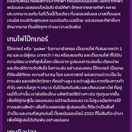
เป็นเกมพนัน ที่ให้ผลกำไรจากกีฬา ที่ชื่นชอบนั่นเองค่ะ นอกจากกีฬา
พนันบอล บอลออนไลน์แล้ว ยังมีกีฬา อีกหลากหลายกีฬา หลาย
ประเภทมารวมกัน ในที่เว็บนี้เว็บเดียว ทั้งวอลเลย์บอล บาสเก็ตบอล
เทนนิส อเมริกันฟุตบอล แบดมินตัน มวยไทย แข่งรถและกีฬาอื่นๆ
อีกมากมาย ที่รอให้ทุกๆ ท่านมาวางเดิมพัน!
เกมไพ่โป๊กเกอร์
โป๊กเกอร์ หรือ “poker” ในภาษาอังกฤษ เป็นเกมไพ่ ที่เล่นมากกว่า 2
คน และจะมีผู้ชนะ มากกว่า 1 คน หรือเสมอกัน และเป็นเกมไพ่ ที่ได้รับ
ความนิยม มากที่สุดในโลก เนื่องจาก รูปแบบการเล่นนั้น เรียบง่าย
และต้องใช้การตัดสินใจ ในการเล่น อย่างรอบคอบ โป๊กเกอร์ เป็นเกม
ที่ต้องใช้ทักษะ ความชำนาญ โชค และศาสตร์ แห่งความน่าจะเป็น ใน
การเล่น และหลักจิตวิทยา ที่อนข้างสูง ระหว่างผู้เล่น หากต้องการทำ
กำไร เพราะในทุก ๆ เกม เราไม่ได้แค่เดิมพัน และเทียบเฉพาะไพ่ ที่อยู่
บนโต๊ะเท่านั้น เรายังต้องโกง บลัฟด้วยวิธีต่างๆ เช่น ทุ่มทุนมากขึ้น
เพื่อให้คู่ต่อสู้นั้น ยอมหมอบ แม้ว่าแต้มของเราจะไม่สูง แม้แต่การใช้
การแสดงสีหน้า เพื่อที่จะหลอกล่อ ผู้เล่นคนอื่น ก็ถือว่าเป็นสิ่งที่
จำเป็น และเกมที่สนุกเช่นนี้ เว็บพนันออนไลน์ 2022 ก็ไม่ลืมที่จะนำมา
เพื่อให้ผู้เล่นได้เดิมพัน อย่างแน่นอน
เกมยิงปลา