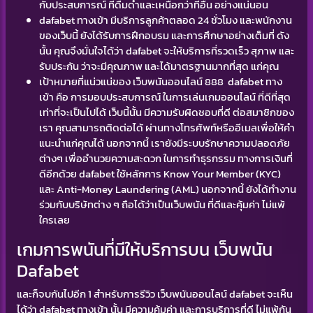
กับประสบการณ์ ที่ดื่มด่ำและเหนือกว่าที่อื่น อย่างแน่นอน
dafabet ทางเข้า มีบริการลูกค้าตลอด 24 ชั่วโมง และพนักงาน
ของเว็บนี้ ยังได้รับการฝึกอบรม และการศึกษาอย่างเต็มที่ ดัง
นั้น คุณจึงมั่นใจได้ว่า dafabet จะให้บริการที่รวดเร็ว สุภาพ และ
รับประกัน ว่าจะมีคุณภาพ และได้มาตรฐานมากที่สุด แก่คุณ
เป้าหมายที่แน่วแน่ของ เว็บพนันออนไลน์ 888 dafabet ทาง
เข้า คือ การมอบประสบการณ์ ในการเล่นเกมออนไลน์ ที่ดีที่สุด
เท่าที่จะเป็นไปได้ เว็บนี้นั้น มีความรับผิดชอบที่ดี ต่อสมาชิกของ
เรา คุณสามารถติดต่อได้ ผ่านทางโทรศัพท์หรืออีเมลเพื่อให้คำ
แนะนำแก่คุณได้ นอกจากนี้ เรายังมีระบบรักษาความปลอดภัย
ต่างๆ เพื่ออำนวยความสะดวก ในการทำธุรกรรม ทางการเงินที่
ดีอีกด้วย dafabet ใช้หลักการ Know Your Member (KYC)
และ Anti-Money Laundering (AML) นอกจากนี้ ยังได้ทำงาน
ร่วมกับบริษัทต่าง ๆ ถือได้ว่าเป็นเว็บพนัน ที่ดีและคุ้มค่า ไม่แพ้
ใครเลย
เกมการพนันที่มีให้บริการบน เว็บพนัน
Dafabet
และก็จบกันไปอีก 1 สำหรับการรีวิว เว็บพนันออนไลน์ dafabet จะเห็น
ได้ว่า dafabet ทางเข้า นั้น มีความคุ้มค่า และการบริการที่ดี ไม่แพ้กัน