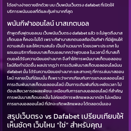
ได้อย่างง่ายดายอีกด้วย บน เว็บพนันเว็บตรง dafabet ที่เปิดให้
บริการพนันบอลที่ดีและคุ้มค่ามากที่สุด
พนันกีฬาออนไลน์ บาสเกตบอล
ถ้าพูดถึงฟุตบอลบน เว็บพนันเว็บตรง dafabet แล้ว จะไม่พูดถึงบาส
เก็ตบอล ก็คงจะไม่ได้ เพราะกีฬาบาสเกตบอลถือเป็นกีฬา ที่มีผู้คนให้
ความสนใจ และให้ความสนใจ เป็นจำนวนมาก โดยเฉพาะประเทศ ใน
แถบอเมริกาที่ชอบบาสเก็ตบอลมากกว่าฟุตบอล ในเวลานี้ ที่บาสเก็
ตบอลได้รับความนิยมอย่างมาก จึงทำให้การพนันบาสเก็ตบอลออน
ไลน์ถือกำเนิดขึ้น ผลปรากฏว่า การเดิมพันบาสเก็ตบอลออนไลน์บน
dafabet นั้น ได้รับความนิยมอย่างมาก และสาเหตุ ที่การเล่นบาสออน
ไลน์ กลายเป็นที่นิยมนั้น ก็เพราะว่าหากเทียบกับการแทงบอลออนไลน์
การเดิมพันบาสเก็ตบอลออนไลน์ เป็นการเดิมพันที่ประหยัดเวลา ไม่
ต้องเสียเวลารอผลแพ้ชนะ เหมือนกับการแทงบอลออนไลน์ ที่สำคัญ
การพนันบาสเก็ตบอลนั้น ไม่ค่อยมีการพลิกแพลงมากนัก ไม่เหมือน
การแทงบอลออนไลน์ ที่มักจะเกิดพลิกแพลง ได้ตลอดนั่นเอง
สรุปเว็บตรง vs Dafabet เปรียบเทียบให้
เห็นชัดๆ เว็บไหน “ใช่” สำหรับคุณ