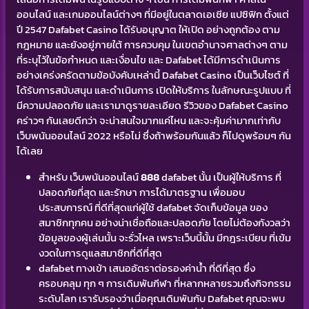
ออนไลน์ และเกมออนไลน์ต่างๆ ที่มีอยู่ในตลาดเอเชีย แปซิฟิก ตั้งแต่
ปี 2547 Dafabet Casino ได้รับอนุญาต ให้เปิด อย่างถูกต้อง ตาม
กฎหมาย และยังอยู่ภายใต้ การควบคุม ในเขตอำนาจศาลต่างๆ ตาม
ที่ระบุไว้ในข้อกำหนด และเงื่อนไข และ Dafabet ได้มีการดำเนินการ
อย่างเคร่งครัดตามข้อบังคับเหล่านี้ Dafabet Casino เป็นเว็บไซต์ ที่
ได้รับการสนับสนุน และดำเนินการ เปิดให้บริการ ในลักษณะรูปแบบ ที่
มีความปลอดภัย และเรามาดูรายละเอียด รีวิวของ Dafabet Casino
คร่าวๆ กันเลยดีกว่า จะน่าสนใจมากแค่ไหน และจะคุ้มค่ามากเท่ากับ
เว็บพนันออนไลน์ 2022 หรือไม่ ซึ่งถ้าพร้อมกันแล้ว ก็ไปดูพร้อมๆ กัน
ได้เลย
สำหรับ เว็บพนันออนไลน์
888
dafabet นั้น เป็นผู้ให้บริการ ที่
ปลอดภัยที่สุด และรักษา การได้มาตรฐาน เพื่อมอบ
ประสบการณ์ ที่ดีที่สุดแก่ผู้ใช้ dafabet จัดเก็บข้อมูล ของ
สมาชิกทุกคน อย่างน่าเชื่อถือและปลอดภัย โดยไม่ต้องกังวลว่า
ข้อมูลของผู้เล่นนั้น จะรั่วไหล เพราะเว็บนี้นั้น มีกฎระเบียบ ที่เข้ม
งวดในการดูแลสมาชิกที่ดีที่สุด
dafabet ทางเข้า เสนออัตราต่อรองค่าน้ำ ที่ดีที่สุด ซึ่ง
ครอบคลุม ทุก ๆ การเดิมพันกีฬา ที่หลากหลายรวมถึงกิจกรรม
ระดับโลก เรารับรองว่าเมื่อคุณเดิมพันกับ Dafabet คุณจะพบ