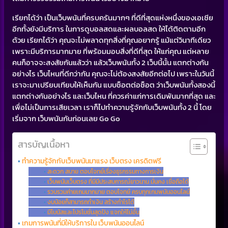
เรียกได้ว่า เป็นเว็บพนันที่ครบครันมากๆ ที่ดีที่สุดแห่งหนึ่งของเอเชีย
อีกทั้งยังมีบริการ ในการดูบอลสดและผลบอลสด ให้ได้ติดตามอีก
ด้วย เรียกได้ว่า คุณจะไม่พลาดทุกสิ่งที่คุณอยากรู้ แม้แต่วินาทีเดียว
เพราะมีบริการมากมาย ที่พร้อมมอบสิ่งที่ดีที่สุด ให้แก่คุณ แต่หลาย
คนก็อาจจะสงสัยกันแล้วว่า แล้วเว็บพนันทั้ง 2 เว็บนี้นั้น แตกต่างกัน
อย่างไร เว็บไหนที่ดีกว่ากัน คุณจะไม่ต้องสงสัยอีกต่อไป เพราะในวันนี้
เราจะมาเปรียบเทียบให้เห็นกัน แบบช็อตต่อช็อต ว่าเว็บพนันทั้งสองนี้
แตกต่างกันอย่างไร และเว็บไหน ที่ควรค่าแก่การเดิมพันมากที่สุด และ
เพื่อไม่เป็นการเสียเวลา เราก็ไปทำความรู้จักกับเว็บพนันทั้ง 2 นี้ โดย
เริ่มจาก เว็บพนันกันก่อนเลย Go Go
สารบัญเนื้อหา
ทำความรู้จักกับเว็บพนันมาแรง เว็บตรง เครดิตฟรี
สะดวก สบาย ตอบโจทย์เรื่องธุรกรรมทางการเงิน
เว็บพนันเว็บตรง ที่มีมีประสบการณ์ยาวนาน มั่นคง เชื่อถือได้
รวบรวมค่ายเกมมากมาย ตอบโจทย์ ครบทุกเกมพนันออนไลน์
งบน้อยก็สามารถทำเงิน สร้างกำไรได้
มีโบนัสและโปรโมชั่นสุดปัง แจกให้ไม่อั้น
เกมการพนันที่มีให้บริการใน เว็บพนันออนไลน์