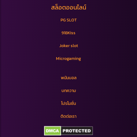
สล็อตออนไลน์
PG SLOT
918Kiss
Joker slot
Microgaming
พนันบอล
บทความ
โปรโมชั่น
ติดต่อเรา