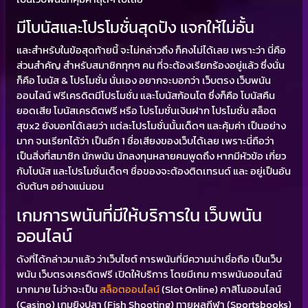
มีโบนัสและโปรโมชั่นสุดปัง แจกให้ไม่อั้น
และสำหรับในข้อสุดท้ายนี้ จะไม่กล่าวถึง ก็คงไม่ได้เลย เพราะว่า นี่คือ
ส่วนสำคัญ สำหรับสมาชิกทุกๆ คน ที่จะต้องเรียกร้องอยู่แล้ว ซึ่งนั่น
ก็คือ โบนัส & โปรโมชั่น นั่นเอง อยากจะบอกว่า เว็บตรง เว็บพนัน
ออนไลน์ ฟรีเครดิตมีโปรโมชั่น และโบนัสก้อนโต ซึ่งก็คือ โบนัสคืน
ยอดเสีย โบนัสเครดิตฟรี หรือ โปรโมชั่นเงินฝาก โปรโมชั่น สล็อต
สุขx2 ยังบอกได้เลยว่า แต่ละโปรโมชั่นนั้นเด็ดๆ และคุ้มค่า เป็นอย่าง
มาก จนเรียกได้ว่า เป็นอีก 1 ชื่อเสียงของเว็บได้เลย เพราะนี่ถือว่า
เป็นสิ่งที่สมาชิก นักพนัน นักลงทุนหลายคนพูดถึง หากมีหัวข้อ เกี่ยว
กับโบนัส และโปรโมชั่นเด็ดๆ ชื่อของจะต้องติดเทรนด์ และ อยู่เป็นอัน
ดับต้นๆ อย่างแน่นอน
เกมการพนันที่มีให้บริการใน เว็บพนัน
ออนไลน์
ดังที่ได้กล่าวมาแล้ว ว่าเว็บไซต์ การพนันที่มีความน่าเชื่อถือ เป็นเว็บ
พนัน เว็บตรงเครดิตฟรี เปิดให้บริการ โดยมีเกม การพนันออนไลน์
มากมาย ไม่ว่าจะเป็น
สล็อตออนไลน์
(Slot Online) คาสิโนออนไลน์
(Casino) เกมยิงปลา (Fish Shooting) ทายผลกีฬา (Sportsbooks)