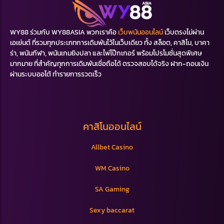
WY88 ร่วมกับ WY88ASIA พวกเราคือ
เว็บพนันออนไลน์
เว็บตรงไม่ผ่าน
เอเย่นต์ ที่รวมทุกประเภทการเดิมพันไว้ในเว็บเดียว ทั้ง สล็อต, คาสิโน, บาคา
ร่า, พนันกีฬา, พนันเกมยิงปลา และไพ่โป๊กเกอร์ พร้อมโปรโมชั่นสุดพิเศษ
มากมาย ที่สำคัญทุกการเดิมพันเชื่อถือได้ ตรวจสอบได้จริง ฝาก-ถอนเงิน
ผ่านระบบออโต้ ทำรายการรวดเร็ว
คาสิโนออนไลน์
Allbet Casino
WM Casino
SA Gaming
Sexy baccarat