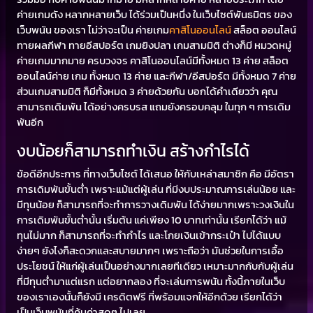
ค่ายเกมดัง หลากหลายเว็บ ได้ร่วมเป็นหนึ่ง ในเว็บไซต์พันธมิตร ของ
เว็บพนัน ของเรา ไม่ว่าจะเป็น ค่ายเกม
คาสิโนออนไลน์
สล็อต ออนไลน์
ทายผลกีฬา ทายอีสปอร์ต เกมยิงปลา เกมสามมิติ ต่างก็มี หมวดหมู่
ค่ายเกมมากมาย ครบวงจร คาสิโนออนไลน์มีทั้งหมด 13 ค่าย สล็อต
ออนไลน์ค่าย เกม ทั้งหมด 13 ค่าย และกีฬา/อีสปอร์ต มีทั้งหมด 7 ค่าย
ส่วนเกมสามมิติ ก็มีทั้งหมด 3 ค่ายด้วยกัน บอกได้คำเดียวว่า คุณ
สามารถเดิมพัน ได้อย่างครบรส แถมยังครอบคลุม ในทุก ๆ การเดิม
พันอีก
งบน้อยก็สามารถทำเงิน สร้างกำไรได้
ข้อดีอีกประการ ที่ทางเว็บไซต์ ได้เสนอ ให้กับเหล่าสมาชิก คือ มีอัตรา
การเดิมพันขั้นต่ำ เพราะแม้แต่ผู้เล่น ที่มีงบประมาณการเล่นน้อย และ
มีทุนน้อย ก็สามารถที่จะทำการวางเดิมพัน ได้ง่ายมากเพราะวงเงินใน
การเดิมพันขั้นต่ำนั้น เริ่มต้น แค่เพียง 10 บาทเท่านั้น เรียกได้ว่า แม้
ทุนไม่มาก ก็สามารถที่จะทำกำไร และโกยเงินเข้ากระเป๋า ไปได้แบบ
ง่ายๆ ยังไงก็สะดวกและสบายมากๆ เพราะถือว่า มันช่วยในการเอื้อ
ประโยชน์ ให้แก่ผู้เล่นเป็นอย่างมากเลยทีเดียว เหมาะมากกับกับผู้เล่น
ที่มีทุนต่ำมาแต่แรก แต่อยากลอง ที่จะเล่นการพนัน ทั้งนี้ภายในเว็บ
ของเราเองนั้นก็ยังมี เครดิตฟรี ที่พร้อมแจกให้อีกด้วย เรียกได้ว่า
เป็นเว็บพนันที่คุ้มค่าสุดๆ ไปเลย