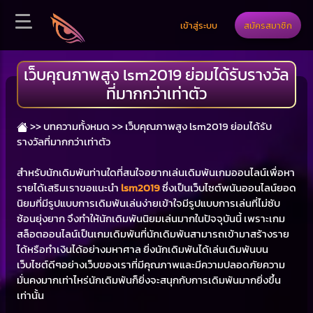
เข้าสู่ระบบ
สมัครสมาชิก
เว็บคุณภาพสูง lsm2019 ย่อมได้รับรางวัล
ที่มากกว่าเท่าตัว
>>
บทความทั้งหมด >>
เว็บคุณภาพสูง lsm2019 ย่อมได้รับ
รางวัลที่มากกว่าเท่าตัว
สำหรับนักเดิมพันท่านใดที่สนใจอยากเล่นเดิมพันเกมออนไลน์เพื่อหา
รายได้เสริมเราขอแนะนำ
lsm2019
ซึ่งเป็นเว็บไซต์พนันออนไลน์ยอด
นิยมที่มีรูปแบบการเดิมพันเล่นง่ายเข้าใจมีรูปแบบการเล่นที่ไม่ซับ
ซ้อนยุ่งยาก จึงทำให้นักเดิมพันนิยมเล่นมากในปัจจุบันนี้ เพราะเกม
สล็อตออนไลน์เป็นเกมเดิมพันที่นักเดิมพันสามารถเข้ามาสร้างราย
ได้หรือทำเงินได้อย่างมหาศาล ยิ่งนักเดิมพันได้เล่นเดิมพันบน
เว็บไซต์ดีๆอย่างเว็บของเราที่มีคุณภาพและมีความปลอดภัยความ
มั่นคงมากเท่าไหร่นักเดิมพันก็ยิ่งจะสนุกกับการเดิมพันมากยิ่งขึ้น
เท่านั้น