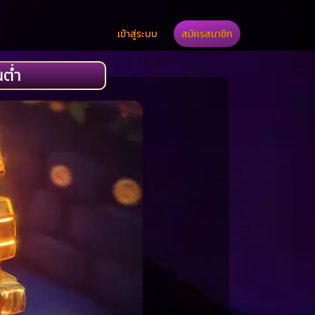
เข้าสู่ระบบ
สมัครสมาชิก
นต่ำ