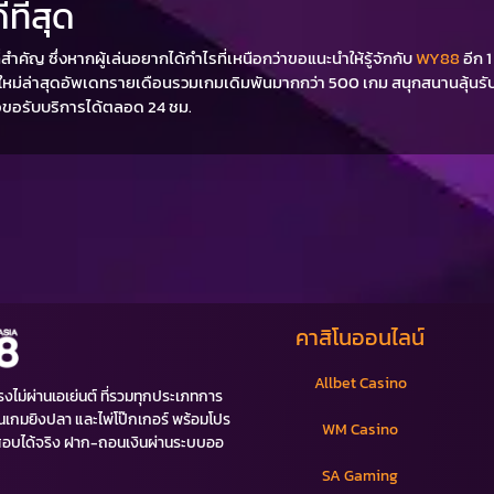
ที่สุด
ี่สำคัญ ซึ่งหากผู้เล่นอยากได้กำไรที่เหนือกว่าขอแนะนำให้รู้จักกับ
WY88
อีก 
เกมใหม่ล่าสุดอัพเดทรายเดือนรวมเกมเดิมพันมากกว่า 500 เกม สนุกสนานลุ้น
อขอรับบริการได้ตลอด 24 ชม.
คาสิโนออนไลน์
Allbet Casino
งไม่ผ่านเอเย่นต์ ที่รวมทุกประเภทการ
พนันเกมยิงปลา และไพ่โป๊กเกอร์ พร้อมโปร
WM Casino
วจสอบได้จริง ฝาก-ถอนเงินผ่านระบบออ
SA Gaming