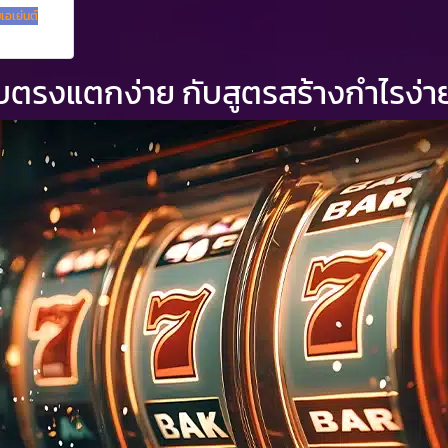
เอเย่นต์
บตรงแตกง่าย กับสูตรสร้างกำไรง่า