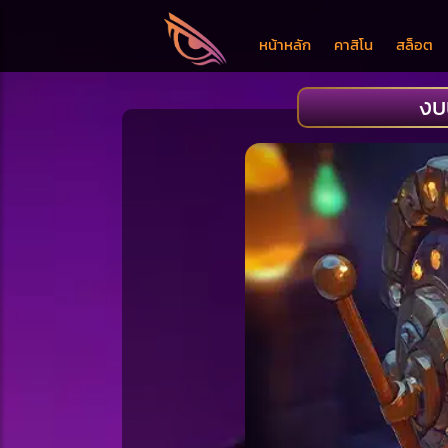
หน้าหลัก
คาสิโน
สล็อต
งบน