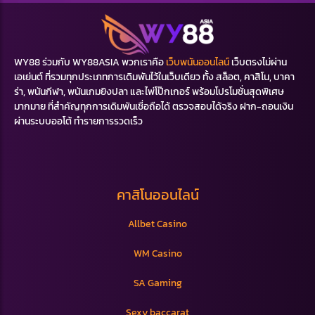
WY88 ร่วมกับ WY88ASIA พวกเราคือ
เว็บพนันออนไลน์
เว็บตรงไม่ผ่าน
เอเย่นต์ ที่รวมทุกประเภทการเดิมพันไว้ในเว็บเดียว ทั้ง สล็อต, คาสิโน, บาคา
ร่า, พนันกีฬา, พนันเกมยิงปลา และไพ่โป๊กเกอร์ พร้อมโปรโมชั่นสุดพิเศษ
มากมาย ที่สำคัญทุกการเดิมพันเชื่อถือได้ ตรวจสอบได้จริง ฝาก-ถอนเงิน
ผ่านระบบออโต้ ทำรายการรวดเร็ว
คาสิโนออนไลน์
Allbet Casino
WM Casino
SA Gaming
Sexy baccarat