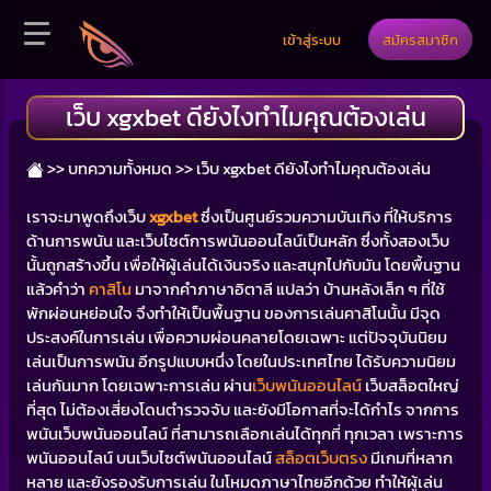
เข้าสู่ระบบ
สมัครสมาชิก
เว็บ xgxbet ดียังไงทำไมคุณต้องเล่น
>>
บทความทั้งหมด >>
เว็บ xgxbet ดียังไงทำไมคุณต้องเล่น
เราจะมาพูดถึงเว็บ
xgxbet
ซึ่งเป็นศูนย์รวมความบันเทิง ที่ให้บริการ
ด้านการพนัน และเว็บไซต์การพนันออนไลน์เป็นหลัก ซึ่งทั้งสองเว็บ
นั้นถูกสร้างขึ้น เพื่อให้ผู้เล่นได้เงินจริง และสนุกไปกับมัน โดยพื้นฐาน
แล้วคำว่า
คาสิโน
มาจากคำภาษาอิตาลี แปลว่า บ้านหลังเล็ก ๆ ที่ใช้
พักผ่อนหย่อนใจ จึงทำให้เป็นพื้นฐาน ของการเล่นคาสิโนนั้น มีจุด
ประสงค์ในการเล่น เพื่อความผ่อนคลายโดยเฉพาะ แต่ปัจจุบันนิยม
เล่นเป็นการพนัน อีกรูปแบบหนึ่ง โดยในประเทศไทย ได้รับความนิยม
เล่นกันมาก โดยเฉพาะการเล่น ผ่าน
เว็บพนันออนไลน์
เว็บสล็อตใหญ่
ที่สุด ไม่ต้องเสี่ยงโดนตำรวจจับ และยังมีโอกาสที่จะได้กำไร จากการ
พนันเว็บพนันออนไลน์ ที่สามารถเลือกเล่นได้ทุกที่ ทุกเวลา เพราะการ
พนันออนไลน์ บนเว็บไซต์พนันออนไลน์
สล็อตเว็บตรง
มีเกมที่หลาก
หลาย และยังรองรับการเล่น ในโหมดภาษาไทยอีกด้วย ทำให้ผู้เล่น