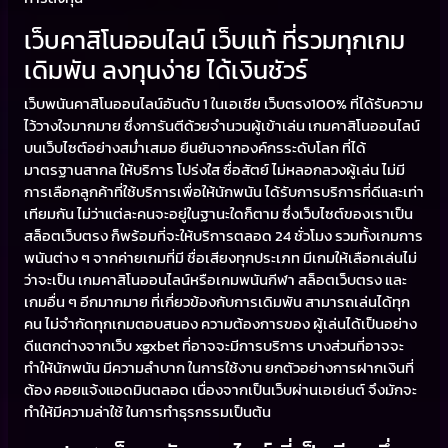
เว็บคาสิโนออนไลน์ เว็บแท้ ที่รวมทุกเกม
เดิมพัน ลงทุนง่าย ได้เงินชัวร์
เว็บพนันคาสิโนออนไลน์อันดับ 1 ในเอเชีย เว็บตรง100% ที่ได้รับความ
ไว้วางใจมากมาย ซึ่งการันตีด้วยจำนวนผู้เข้าเล่น เกมคาสิโนออนไลน์
บนเว็บไซต์อย่างสม่ำเสมอ ยืนยันจากองค์กรระดับโลก ที่ได้
มาตรฐานสากล ให้บริการ โปร่งใส ซื่อสัตย์ ไม่หลอกลวงผู้เล่น ไม่มี
การเลือกลูกค้าที่ใช้บริการเพื่อให้นักพนัน ได้รับการบริการที่ดีและเท่า
เทียมกัน ไม่ว่าแต่ละคนจะอยู่ในฐานะใดก็ตาม ซึ่งเว็บไซต์ของเราเป็น
สล็อตเว็บตรง ก็พร้อมที่จะให้บริการตลอด 24 ชั่วโมง รวมทั้งเกมการ
พนันต่าง ๆ จากค่ายเกมที่มี ชื่อเสียงทุกประเภท มีเกมให้เลือกเล่นไม่
ว่าจะเป็น เกมคาสิโนออนไลน์หรือเกมพนันกีฬา สล็อตเว็บตรง และ
เกมอื่น ๆ อีกมากมาย ที่เกี่ยวข้องกับการเดิมพัน สามารถเล่นได้ทุก
คน ไม่จำกัดทุกเกมตอบสนอง ความต้องการของ ผู้เล่นได้เป็นอย่าง
ดีแตกต่างจากเว็บ xgxbet ที่อาจจะมีการบริการ บางส่วนที่อาจจะ
ทำให้นักพนัน มีความลำบาก ในการใช้งาน ยกตัวอย่างการฝากเงินที่
ต้อง คอยแจ้งแอดมินตลอด เนื่องจากเป็นเว็บผ่านเอเย่นต์ จึงมักจะ
ทำให้มีความล่าใช้ ในการทำธุรกรรมเป็นต้น