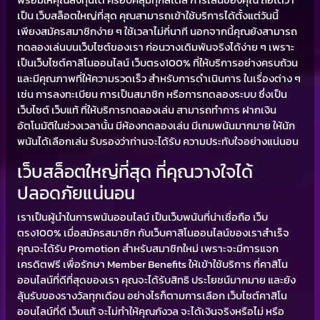
เป็น เว็บสล็อตใหญ่ที่สุด คุณสามารถเข้าใช้บริการได้ตั้งแต่วันนี้
เพียงสมัครสมาชิกง่าย ๆ ใช้เวลาไม่กี่นาที นอกจากนี้คุณยังสามารถ
ทดลองเล่นบนเว็บไซต์ของเรา ก่อนวางเดิมพันจริงได้ง่าย ๆ เพราะ
เป็นเว็บไซต์คาสิโนออนไลน์ เว็บตรง100% ที่ให้บริการอย่างครบถ้วน
และมีคุณภาพที่ให้ความรวดเร็ว สำหรับการดำเนินการ ในเรื่องต่าง ๆ
เช่น การลงทะเบียน การเป็นสมาชิก หรือการทดลองระบบ ซึ่งเป็น
เว็บไซต์ เว็บแท้ ที่ให้บริการทดลองเล่น สามารถทำการ ฝากเงิน
อัตโนมัติในช่วงเวลานั้น มีห้องทดลองเล่น มีเกมพนันมากมาย ให้นัก
พนันได้เลือกเล่น รับรองว่าท่านจะได้รับ ความประทับใจอย่างแน่นอน
เว็บสล็อตใหญ่ที่สุด ที่คุณวางใจได้
ปลอดภัยแน่นอน
เราเป็นผู้นำในการพนันออนไลน์ เป็นเว็บพนันที่น่าเชื่อถือ เว็บ
ตรง100% เมื่อสมัครสมาชิก กับเว็บคาสิโนออนไลน์ของเราสำเร็จ
คุณจะได้รับ Promotion สำหรับสมาชิกใหม่ เพราะจะมีการแจก
เครดิตฟรี เพื่อรักษา Member Benefits ให้เข้าใช้บริการ ที่คาสิโน
ออนไลน์ที่ดีที่สุดของเรา คุณจะได้รับสิทธิ ประโยชน์มากมาย และยัง
ลุ้นรับของรางวัลทุกเดือน อย่างไรก็ตามการเลือก เว็บไซต์คาสิโน
ออนไลน์ที่ดี เว็บแท้ จะไม่ทำให้คุณกังวล จะได้เงินจริงหรือไม่ หรือ