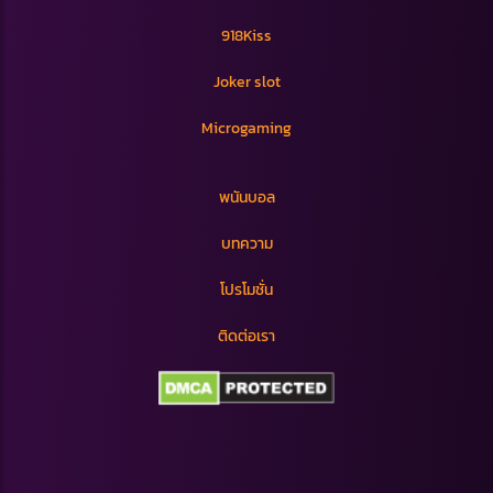
918Kiss
Joker slot
Microgaming
พนันบอล
บทความ
โปรโมชั่น
ติดต่อเรา