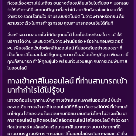
กังวลเรื่องความไม่เสถียร จนอาจต้องเปลี่ยนเว็บไซต์บ่อย ๆ บอกเลย
ว่าใช้บริการที่นี่ จะหมดปัญหาที่จะทำให้ สมาชิกกังวลใจแน่นอน ที่นี่
จ่ายจริง รวดเร็วทันใจ ผ่านระบบอัตโนมัติ ไม่ว่าจะฝากหรือถอน ก็มี
ความรวดเร็ว ในการทำธุรกรรม คุณสามารถถอนเงินได้ทันที
จึงสร้างความสบายใจ ให้กับทุกคนได้ โดยไม่ต้องกังวลใด ๆ เข้าใช้
บริการได้ง่าย และสะดวกไม่ว่าจะผ่านมือถือ หรือผ่านคอมพิวเตอร์
PC เพียงเลือกเว็บไซต์คาสิโนออนไลน์ ที่ปลอดภัยอย่างของเรา ที่
เป็นเว็บคาสิโนออนไลน์ ที่ถูกกฎหมาย เว็บสล็อตใหญ่ที่สุด เพียงเท่านี้
คุณก็สามารถ ทำให้คุณอุ่นใจ พร้อมที่จะร่วมสนุก กับการเดิมพันคาสิ
โนออนไลน์
ทางเข้าคาสิโนออนไลน์ ที่ท่านสามารถเข้า
มาทำกำไรได้ไม่รู้จบ
เราขอต้อนรับทุกท่านเข้าสู่ ทางเข้าเล่นเกมคาสิโนออนไลน์ ชั้นนำ
ของเอเชีย ทางเข้า คาสิโนออนไลน์ที่ดีที่สุด เว็บตรง
100%
ที่นำเกมส์
มาให้คุณ ได้ลองเล่น ในแต่ละเกมที่นิยม เล่นกันทั่วโลก ไม่ว่าจะเป็น บา
คาร่าออนไลน์ รูเล็ตออนไลน์ สล็อตออนไลน์ ไฮโลออนไลน์ กำถั่ว ดรา
ก้อนไทเกอร์ แบล็คแจ็ค หรือเกมคาสิโนมากกว่า 300 ประเภทที่มี
ผ่านมาตรฐานบริการ การเล่นคาสิโนออนไลน์ระดับสากลและ เข้าถึง