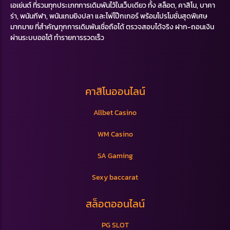
เอเย่นต์ ที่รวมทุกประเภทการเดิมพันไว้ในเว็บเดียว ทั้ง สล็อต, คาสิโน, บาคา
ร่า, พนันกีฬา, พนันเกมยิงปลา และไพ่โป๊กเกอร์ พร้อมโปรโมชั่นสุดพิเศษ
มากมาย ที่สำคัญทุกการเดิมพันเชื่อถือได้ ตรวจสอบได้จริง ฝาก-ถอนเงิน
ผ่านระบบออโต้ ทำรายการรวดเร็ว
คาสิโนออนไลน์
Allbet Casino
WM Casino
SA Gaming
Sexy baccarat
สล็อตออนไลน์
PG SLOT