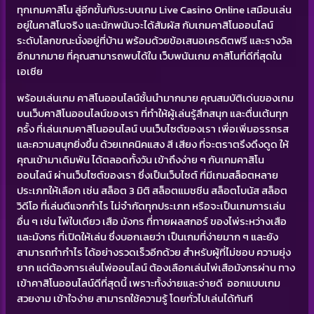
ทุกเกมคาสิโน สู่อีกขั้นกับระบบเกม Live Casino Online เสมือนเล่น
อยู่ในคาสิโนจริง และนักพนันจะได้สัมผัส กับเกมคาสิโนออนไลน์
ระดับโลกขณะนั่งอยู่ที่บ้าน พร้อมด้วยข้อเสนอเครดิตฟรี และรางวัล
อีกมากมาย ที่คุณสามารถพบได้ใน เว็บพนันเกม คาสิโนที่ดีที่สุดใน
เอเชีย
พร้อมเล่นเกม คาสิโนออนไลน์ชั้นนำมากมาย คุณสมบัติเด่นของเกม
บนเว็บคาสิโนออนไลน์ของเรา ที่ทำให้ผู้เล่นรู้สึกสนุก และตื่นเต้นทุก
ครั้ง ที่เล่นเกมคาสิโนออนไลน์ บนเว็บไซต์ของเรา เพื่อเพิ่มอรรถรส
และความสนุกยิ่งขึ้น ด้วยเทคนิคแสง สี เสียง ที่จะตราตรึงดึงดูด ให้
คุณเข้ามาเดิมพัน ได้ตลอดทั้งวัน เข้าถึงง่าย ๆ กับเกมคาสิโน
ออนไลน์ ผ่านเว็บไซต์ของเรา ซึ่งเป็นเว็บไซต์ ที่มีเกมสล็อตหลาย
ประเภทให้เลือก เช่น สล็อต 3 มิติ สล็อตแมชชีน สล็อตโบนัส สล็อต
วิดีโอ ที่เล่นดีแจกกำไร ไม่จำกัดทุกประเภท หรือจะเป็นเกมการเล่น
อื่น ๆ เช่น ไพ่ใบเดียว เสือ มังกร ที่ทายผลสกอร์ ของไพ่ระหว่างเสือ
และมังกร ที่เปิดให้เล่น ซึ่งบอกเลยว่า เป็นเกมที่ง่ายมาก ๆ และยัง
สามารถทำกำไร ได้อย่างรวดเร็วอีกด้วย สำหรับผู้ที่ไม่ชอบ ความยุ่ง
ยาก แต่ต้องการเล่นไพ่ออนไลน์ ต้องเลือกเล่นไพ่เสือมังกรผ่าน ทาง
เข้าคาสิโนออนไลน์ดีที่สุดนี้ เพราะทั้งง่ายและจ่ายดี ออกแบบเกม
สวยงาม เข้าใจง่าย สามารถใช้ความรู้ โดยทั่วไปเล่นได้ทันที