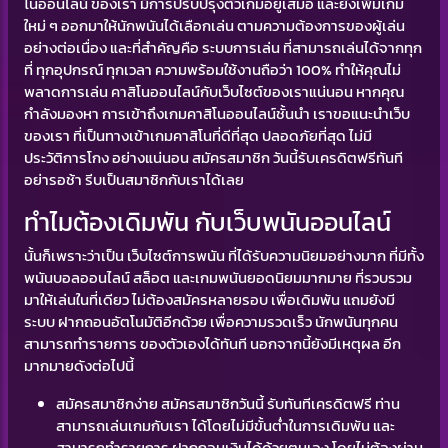
โนออนไลน์ ของเรา มีการปรับปรุงตัวเกมอยู่เสมอ และยังเพิ่มเกม
ใหม่ ๆ ออกมาให้นักพนันได้เลือกเล่น ตามความต้องการของผู้เล่น
อย่างต่อเนื่อง และที่สำคัญคือ ระบบการเล่น ที่สามารถเล่นได้จากทุก
ที่ ทุกอุปกรณ์ ทุกเวลา ความพร้อมใช้งานถือว่า 100% ทำให้คุณไม่
พลาดการเล่น คาสิโนออนไลน์กับเว็บไซต์ของเราแน่นอน หากคุณ
กำลังมองหา การเข้าถึงเกมคาสิโนออนไลน์ชั้นนำ เราขอแนะนำเว็บ
ของเรา ที่เป็นทางเข้าเกมคาสิโนที่ดีที่สุด ปลอดภัยที่สุด ไม่มี
ประวัติการโกง อย่างแน่นอน สมัครสมาชิก วันนี้รับเครดิตฟรีทันที
อย่ารอช้า รีบเป็นสมาชิกกับเราได้เลย
ทำไมต้องเดิมพัน กับเว็บพนันออนไลน์
นั้นก็เพราะว่าเป็น เว็บไซต์การพนัน ที่ได้รับความนิยมอย่างมาก ที่มีทั้ง
พนันบอลออนไลน์ สล็อต และเกมพนันยอดนิยมมากมาย ที่รวบรวม
มาให้เล่นในที่เดียว ไม่ต้องสมัครหลายรอบ เพื่อเดิมพัน แถมยังมี
ระบบ ฝากถอนอัตโนมัติอีกด้วย เพื่อความรวดเร็ว นักพนันทุกคน
สามารถทำรายการ ของตัวเองได้ทันที นอกจากนี้ยังมีเหตุผล อีก
มากมายดังต่อไปนี้
สมัครสมาชิกง่าย สมัครสมาชิกวันนี้ รับทันทีเครดิตฟรี ท่าน
สามารถเล่นเกมกับเรา ได้โดยไม่มีขั้นต่ำในการเดิมพัน และ
สามารถทำรายการ ฝากถอนเงินได้ด้วยตนเอง โดยไม่ต้องผ่าน