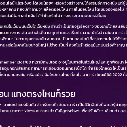
นออนไลน์ แล้วหวังจะได้เงินน้อยๆ หรือหวังสร้างรายได้เสริมอีกทางหนึ่ง แต่ผู้เ
ก็ยังมีหลายคน ที่ยังมีคำถามว่า สล็อตออนไลน์ คาสิโนออนไลน์ ได้เงินจริงหรือไม
่า เล่นแล้วมีโอกาสทำเงิน ได้กำไรหรือไม่ ทางเราจะมาตอบตรงนี้เลย
่นเกมในเว็บพนันเว็บใดเว็บหนึ่ง ท่านจำเป็นต้องรู้เรื่องราว ของเกมโดยละเอีย
ละแนวทางการเล่น อย่างไรก็ตาม ทุกท่านควรเริ่มทำความเข้าใจว่า เล่นบาคาร่า ไ
มีการพัฒนา ไปตามยุคตามสมัย จนกลายเป็นเกมออนไลน์ ที่สามารถเล่นได้ทั่วโลก
่บ้าน หรือในคาสิโนขนาดใหญ่ ไม่ว่าจะเป็นที่ สิงคโปร์ หรือแม้แต่บนเรือสำราญ ท
่า member xlot789 ที่เรามักพบเจอ จะอยู่ในนคาสิโนส่วนใหญ่ และถูกพัฒนา
รืออุปกรณ์สื่อสาร ที่สามารถเชื่อมต่ออินเทอร์เน็ตได้ ทำเรื่องไกลตัว ให้เป็น
ำถาม ที่หลายคนสงสัย หรือแม้แต่มือใหม่ท่านไหน ที่สนใจ บาคาร่า lotx888 20
ก่อน แทงตรงไหนก็รวย
าแนะนำแบ่งปันกัน สำหรับคนที่ เล่นบาคาร่า เป็นชีวิตจิตใจก็พอจะรู้ผ่านหูผ่า
เกม บาคาร่า xlot888 จากแล้ว ยังมีสูตรต่างๆ เพื่อปรับใช้ตามอีเวนท์ ของเ