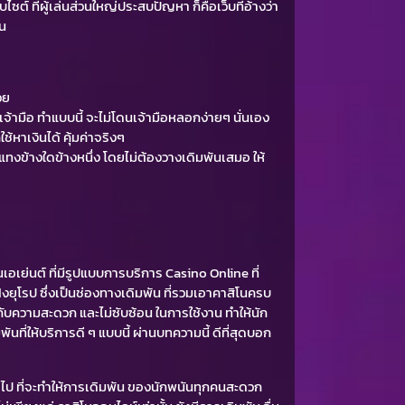
ไซต์ ที่ผู้เล่นส่วนใหญ่ประสบปัญหา ก็คือเว็บที่อ้างว่า
อน
วย
ามือ ทำแบบนี้ จะไม่โดนเจ้ามือหลอกง่ายๆ นั่นเอง
ช้หาเงินได้ คุ้มค่าจริงๆ
นแทงข้างใดข้างหนึ่ง โดยไม่ต้องวางเดิมพันเสมอ ให้
เอเย่นต์ ที่มีรูปแบบการบริการ Casino Online ที่
ั่งยุโรป ซึ่งเป็นช่องทางเดิมพัน ที่รวมเอาคาสิโนครบ
มกับความสะดวก และไม่ซับซ้อน ในการใช้งาน ทำให้นัก
นที่ให้บริการดี ๆ แบบนี้ ผ่านบทความนี้ ดีที่สุดบอก
กต่อไป ที่จะทำให้การเดิมพัน ของนักพนันทุกคนสะดวก