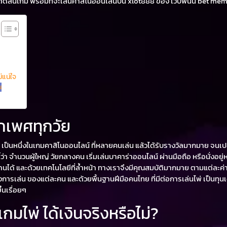
ัดสินเกม พร้อมที่จะเล่นคาสิโนออนไลน์บน xlot888 ของ เว็บพนัน bet membe
่แน่ใจ
น
ุกเพศทุกวัย
ป็นหนึ่งในเกมคาสิโนออนไลน์ ที่หลายคนเล่น แล้วได้รับรางวัลมากมาย จนเปลี่
ชี้ว่า จำนวนผู้ใหญ่ วัยกลางคน เริ่มเล่นบาคาร่าออนไลน์ ผ่านมือถือ หรือนั่งอยู่
ด้ และด้วยเทคโนโลยีที่ล้ำหน้า ทางเราจึงมีคุณสมบัติมากมาย ตามแต่ละค่ายที่
งการเล่น ของแต่ละคน และด้วยพื้นฐานฝีมือคนไทย ที่มีต่อการเล่นไพ่ เป็นทุน
้นเรื่อยๆ
เกมไพ่ ได้เงินจริงหรือไม่?