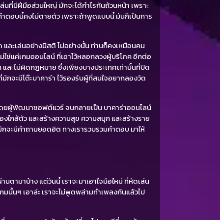
ล่นที่มีฝีมือส่วนใหญ่ มักจะได้กำไรกันถ้วนหน้า เพราะ
่ คำตอบนี้คงไม่ตายตัว เพราะถ้าพูดแบบนี้ มันก็เป็นการ
ด และเล่นอย่างมีสติ ไม่อย่างนั้น ท่านก็คงเหมือนคน
ม่ใช่แค่เกมออนไลน์ ที่เอาไว้หลอกลวงผู้บริโภค อีกต่อ
 และไม่ผิดกฎหมาย ซึ่งเพียงบางประเทศเท่านั้นที่ปิด
ี่มักจะมีโต๊ะบาคาร่า ไว้รองรับผู้ที่สนใจอยากลองวัด
 โดยผู้พัฒนาซอฟต์แวร์ จนกลายเป็น บาคาร่าออนไลน์
เรื่องใกล้ตัว และสร้างความสุข ความสนุก และสร้างราย
22 ก็มักจะมีคำถามยอดฮิต ทางเรารวบรวมคำตอบ มาให้
นตามาบ้าง แต่วันนี้ เราจะมาเอาใจมือใหม่ ที่หัดเล่น
กมนั้นๆ เอาล่ะ เราจะไม่พูดพล่ามทำเพลงกันแล้วไป