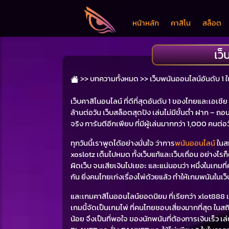
หน้าหลัก
คาสิโน
สล็อต
เว
>>
บทความทั้งหมด >>
เว็บพนันออนไลน์อันดับ 1 
เว็บคาสิโนอนไลน์ ที่ดีที่สุดอันดับ 1 ของไทยและเอเช
ล้านต่อวัน เว็บสล็อตสุดปัง เล่นไม่มีขั้นต่ำ ฝาก – ถอ
จริง การันตีอีกเพียบ ที่มีผู้เล่นมากกว่า 1,000 คนต่อ
ทุกวันนี้เราพูดได้อย่างมั่นใจ ว่าการ
พนันออนไลน์
ในสม
xoslotz เต็มไปหมด ทั้งเว็บแท้และเว็บเถื่อน อย่าง
ผิดเว็บ จนเสียเงินไปเยอะ และแน่นอนว่า หนึ่งในเกมที
กัน ยิ่งคนไทยเก่งเรื่องไพ่ด้วยแล้ว ทำให้เกมพนันในเ
และเกมคาสิโนออนไลน์ยอดนิยม ที่เรียกว่า xlot888 
เกมนี้จัดเป็นเกมไพ่ ที่คนไทยชอบเสี่ยงมากที่สุด ในส
น้อย จึงเป็นที่พอใจ ของนักพนันที่ต้องการเงินเร็ว เล