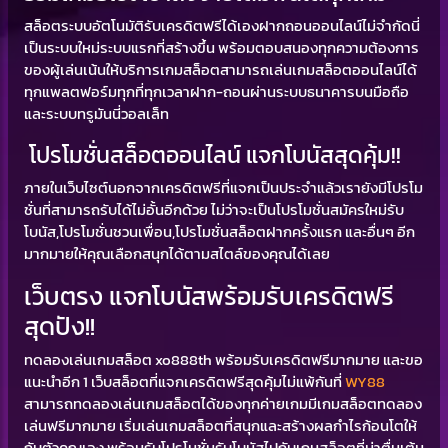
สล็อตระบบอัตโนมัติรับเครดิตฟรีได้เองฝากถอนออนไลน์ไม่จำกัดนี่
เป็นระบบใหม่ระบบแรกที่สร้างขึ้น พร้อมตอบสนองทุกความต้องการ
ของผู้เล่นเน้นให้บริการเกมสล็อตสามารถเล่นเกมสล็อตออนไลน์ได้
ทุกแพลตฟอร์มทุกที่ทุกเวลาฝาก-ถอนผ่านระบบธนาคารบนมือถือ
และระบบทรูมันนี่วอลเล็ท
โปรโมชั่นสล็อตออนไลน์ แจกโบนัสสุดคุ้ม!!
ภายในเว็บไซต์นอกจากเครดิตฟรีที่แจกเป็นประจำแล้วเรายังมีโปรโม
ชั่นที่สามารถรับได้ไม่อั้นอีกด้วย ไม่ว่าจะเป็นโปรโมชั่นสมัครใหม่รับ
โบนัส,โปรโมชั่นชวนเพื่อน,โปรโมชั่นสล็อตฝากครั้งแรก และอื่นๆ อีก
มากมายให้คุณเลือกสนุกได้ตามสไตล์ของคุณได้เลย
เว็บตรง แจกโบนัสพร้อมรับเครดิตฟรี
สุดปัง!!
ทดลองเล่นเกมสล็อต xo888th พร้อมรับเครดิตฟรีมากมาย และขอ
แนะนำอีก 1 เว็บสล็อตที่แจกเครดิตฟรีสุดคุ้มไม่แพ้กันที่
WY88
สามารถทดลองเล่นเกมสล็อตได้ของทุกค่ายเกมมีเกมสล็อตทดลอง
เล่นฟรีมากมาย เริ่มเล่นเกมสล็อตที่สนุกและสร้างผลกำไรก้อนโตให้
กับตัวคุณเอง พร้อมรับโปรโมชั่นรับโบนัสไปกับเกมสล็อตที่น่าตื่นเต้น