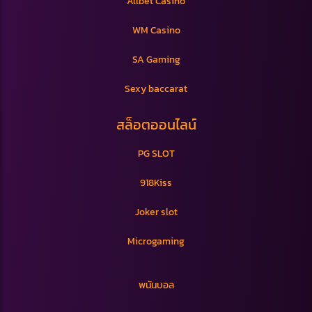
Allbet Casino
WM Casino
SA Gaming
Sexy baccarat
สล็อตออนไลน์
PG SLOT
918Kiss
Joker slot
Microgaming
พนันบอล